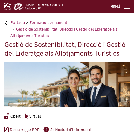
MENÚ
La Fundació URV
Portada
Formació permanent
Gestió de Sostenibilitat, Direcció i Gestió del Lideratge als
Formació permanent
Allotjaments Turístics
Gestió de Sostenibilitat, Direcció i Gestió
del Lideratge als Allotjaments Turístics
Transferència de tecnologia
Seleccioneu idioma
Obert
Virtual
Descarregar PDF
Sol·licitud d'Informació