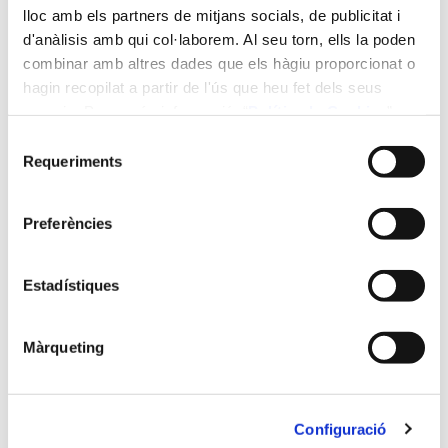
del 26/04/2027 al 27/05/2027
lloc amb els partners de mitjans socials, de publicitat i
d'anàlisis amb qui col·laborem. Al seu torn, ells la poden
Horari:
combinar amb altres dades que els hàgiu proporcionat o
hagin recopilat a partir de l'ús que heu fet dels seus
Dimarts i dimecres de 16:00h - 19:00h en línia sincron.
serveis. Per a més informació “
Política
de Cookies
”.
Selecció
Requeriments
de
Ubicació:
consentiment
Preferències
Campus Virtual Moodle
Plànol de situació:
Estadístiques
Màrqueting
Configuració