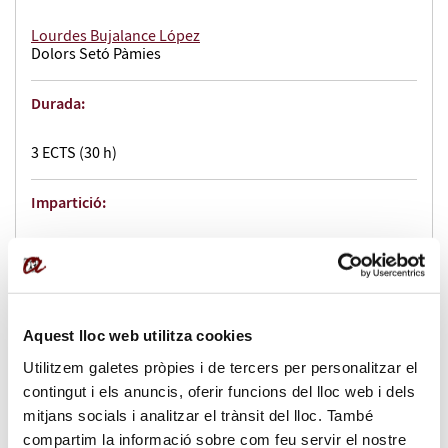
Lourdes Bujalance López
Dolors Setó Pàmies
Durada:
3 ECTS (30 h)
Impartició:
virtual
Idiomes en que s'imparteix:
Aquest lloc web utilitza cookies
Castellà
Utilitzem galetes pròpies i de tercers per personalitzar el
contingut i els anuncis, oferir funcions del lloc web i dels
Dates:
mitjans socials i analitzar el trànsit del lloc. També
compartim la informació sobre com feu servir el nostre