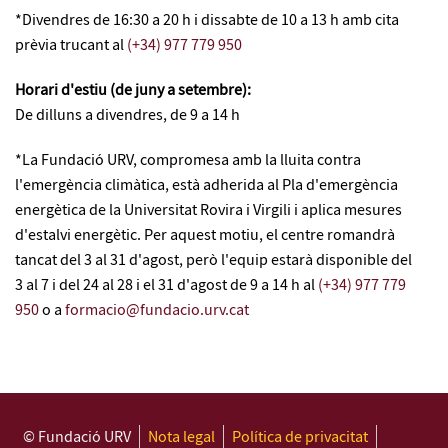
*Divendres de 16:30 a 20 h i dissabte de 10 a 13 h amb cita
prèvia trucant al
(+34) 977 779 950
Horari d'estiu (de juny a setembre):
De dilluns a divendres, de 9 a 14 h
*La Fundació URV, compromesa amb la lluita contra
l'emergència climàtica, està adherida al Pla d'emergència
energètica de la Universitat Rovira i Virgili i aplica mesures
d'estalvi energètic. Per aquest motiu, el centre romandrà
tancat del 3 al 31 d'agost, però l'equip estarà disponible del
3 al 7 i del 24 al 28 i el 31 d'agost de 9 a 14 h al
(+34) 977 779
950
o a
formacio@fundacio.urv.cat
© Fundació URV
Nota legal
Política de privacitat