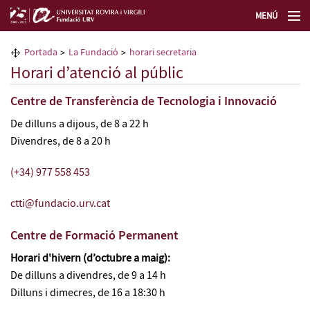
MENÚ
La Fundació URV
Portada
La Fundació
horari secretaria
Horari d’atenció al públic
Formació permanent
Centre de Transferència de Tecnologia i Innovació
Transferència de tecnologia
De dilluns a dijous, de 8 a 22 h
Divendres, de 8 a 20 h
Seleccioneu idioma
(+34) 977 558 453
ctti@fundacio.urv.cat
Centre de Formació Permanent
Horari d'hivern (d’octubre a maig):
De dilluns a divendres, de 9 a 14 h
Dilluns i dimecres, de 16 a 18:30 h