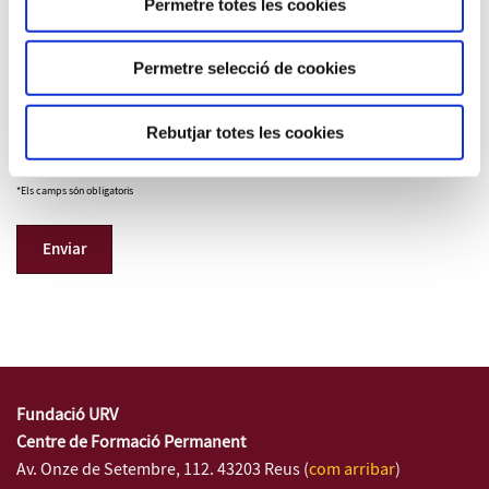
Permetre totes les cookies
Drets
Accedir a les teves dades, rectificar-les,
suprimir-les, sol·licitar-ne la portabilitat,
oposar-te al tractament i sol·licitar-ne la
Permetre selecció de cookies
limitació.
Rebutjar totes les cookies
Informació addicional sobre dades de caràcter personal
*Els camps són obligatoris
Fundació URV
Centre de Formació Permanent
Av. Onze de Setembre, 112. 43203 Reus (
com arribar
)