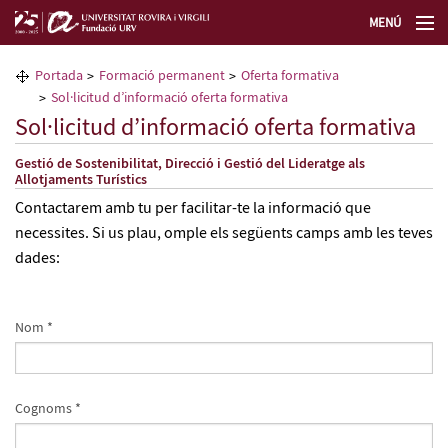
MENÚ
La Fundació URV
Portada
Formació permanent
Oferta formativa
Sol·licitud d’informació oferta formativa
Formació permanent
Sol·licitud d’informació oferta formativa
Gestió de Sostenibilitat, Direcció i Gestió del Lideratge als
Transferència de tecnologia
Allotjaments Turístics
Contactarem amb tu per facilitar-te la informació que
Seleccioneu idioma
necessites. Si us plau, omple els següents camps amb les teves
dades:
Nom *
Cognoms *