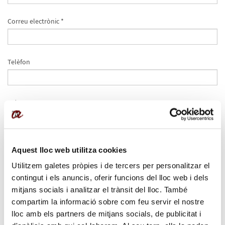
Correu electrònic *
Telèfon
País
Data de naixement
Aquest lloc web utilitza cookies
Utilitzem galetes pròpies i de tercers per personalitzar el
contingut i els anuncis, oferir funcions del lloc web i dels
Gènere
mitjans socials i analitzar el trànsit del lloc. També
Femení
Masculí
compartim la informació sobre com feu servir el nostre
lloc amb els partners de mitjans socials, de publicitat i
Trobes a faltar alguna informació sobre el programa?