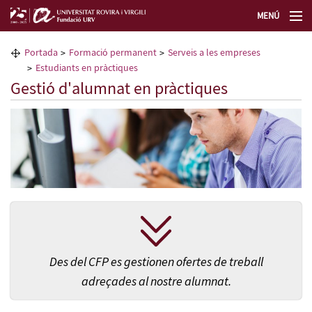
MENÚ
La Fundació URV
Portada
Formació permanent
Serveis a les empreses
Estudiants en pràctiques
Formació permanent
Gestió d'alumnat en pràctiques
Transferència de tecnologia
Seleccioneu idioma
Des del CFP es gestionen ofertes de treball
adreçades al nostre alumnat.