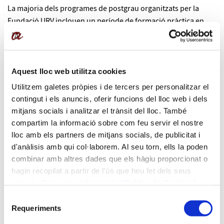
La majoria dels programes de postgrau organitzats per la
Fundació URV inclouen un període de formació pràctica en
empreses, orientada al perfeccionament i desenvolupament
de competències professionals i tecnològiques. Els programes
de postgrau ofereixen una formació especialitzada d'alt nivell
que els alumnes poden posar a l'abast de les empreses que
Aquest lloc web utilitza cookies
els acullen.
Utilitzem galetes pròpies i de tercers per personalitzar el
contingut i els anuncis, oferir funcions del lloc web i dels
Les pràctiques no suposen un vincle laboral entre l'empresa i
mitjans socials i analitzar el trànsit del lloc. També
l'alumnat. Poden ser remunerades i ofereixen avantatges tant
compartim la informació sobre com feu servir el nostre
per a l'alumnat com per a les organitzacions.
lloc amb els partners de mitjans socials, de publicitat i
d'anàlisis amb qui col·laborem. Al seu torn, ells la poden
Per cobrir qualsevol incidència durant el temps d'estada a
combinar amb altres dades que els hàgiu proporcionat o
l'empresa, la Fundació URV contracta una pòlissa
hagin recopilat a partir de l'ús que heu fet dels seus
d'assegurança.
serveis. Per a més informació “
Política
de Cookies
”.
Selecció
Les pràctiques es regularitzen mitjançant la signatura d'un
Requeriments
de
acord que recull principalment les dates d'inici i finalització,
consentiment