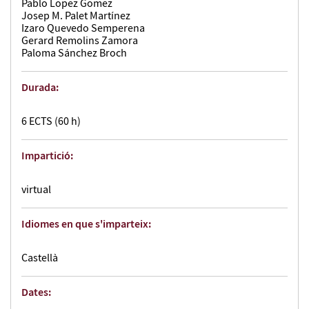
Pablo Lopez Gomez
Josep M. Palet Martínez
Izaro Quevedo Semperena
Gerard Remolins Zamora
Paloma Sánchez Broch
Durada:
6 ECTS (60 h)
Impartició:
virtual
Idiomes en que s'imparteix:
Castellà
Dates: