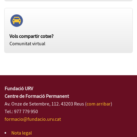
Vols compartir cotxe?
Comunitat virtual
Fundació URV
Centre de Formació Permanent
Av. Onze de Setembre, 112. 43203 Reus (
com arribar
)
Tel.: 977 779 950
formacio@fundacio.urv.cat
Nota legal