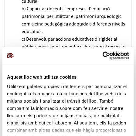
cultural.
b) Capacitar docents i empreses d'educació
patrimonial per utilitzar el patrimoni arqueològic
com a eina pedagògica adaptada a diferents nivells
educatius.
c) Desenvolupar accions educatives dirigides al
públic general que fomentin valors com el respecte
pel patrimoni històric i natural (educació no
formal).
Incorporar el patrimoni com a atractiu cultural i turístic
Aquest lloc web utilitza cookies
sostenible.
Utilitzem galetes pròpies i de tercers per personalitzar el
contingut i els anuncis, oferir funcions del lloc web i dels
a) Formar tècnics de turisme i desenvolupament
mitjans socials i analitzar el trànsit del lloc. També
local en la creació d'itineraris culturals que
compartim la informació sobre com feu servir el nostre
combinin valors educatius i patrimonials, evitant la
lloc amb els partners de mitjans socials, de publicitat i
banalització del patrimoni.
d'anàlisis amb qui col·laborem. Al seu torn, ells la poden
b) Promoure experiències turístiques que
combinar amb altres dades que els hàgiu proporcionat o
sensibilitzin els visitants sobre la importància de