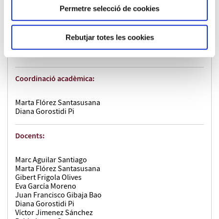
promovent processos participatius i col·laboratius.
Permetre selecció de cookies
Desenvolupar estratègies per integrar el coneixement
local en els projectes de recerca, afavorint una
Rebutjar totes les cookies
governança compartida del patrimoni.
Coordinació acadèmica:
Marta Flórez Santasusana
Diana Gorostidi Pi
Docents:
Marc Aguilar Santiago
Marta Flórez Santasusana
Gibert Frigola Olives
Eva García Moreno
Juan Francisco Gibaja Bao
Diana Gorostidi Pi
Víctor Jimenez Sánchez