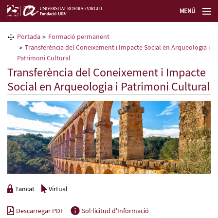
MENÚ
La Fundació URV
Portada
Formació permanent
Transferència del Coneixement i Impacte Social en Arqueologia i
Formació permanent
Patrimoni Cultural
Transferència del Coneixement i Impacte
Social en Arqueologia i Patrimoni Cultural
Transferència de tecnologia
Seleccioneu idioma
Tancat
Virtual
Descarregar PDF
Sol·licitud d'Informació