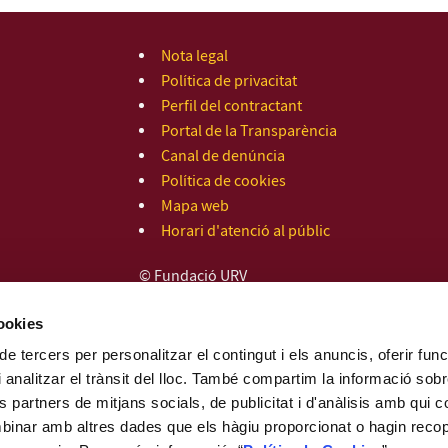
Nota legal
Política de privacitat
Perfil del contractant
Portal de la Transparència
Canal de denúncia
Política de cookies
Mapa web
Horari d'atenció al públic
© Fundació URV
cookies
de tercers per personalitzar el contingut i els anuncis, oferir func
i analitzar el trànsit del lloc. També compartim la informació so
ls partners de mitjans socials, de publicitat i d'anàlisis amb qui c
mbinar amb altres dades que els hàgiu proporcionat o hagin recopil