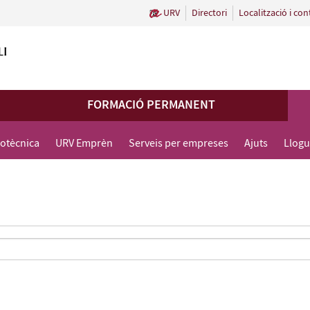
URV
Directori
Localització i con
FORMACIÓ PERMANENT
cotècnica
URV Emprèn
Serveis per empreses
Ajuts
Llogu