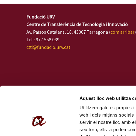
Fundació URV
Centre de Transferència de Tecnologia i Innovació
Av. Països Catalans, 18. 43007 Tarragona (
com arribar
)
Tel.: 977 558 039
ctti@fundacio.urv.cat
Aquest lloc web utilitza 
Utilitzem galetes pròpies i 
web i dels mitjans socials 
servir el nostre lloc amb e
seu torn, ells la poden co