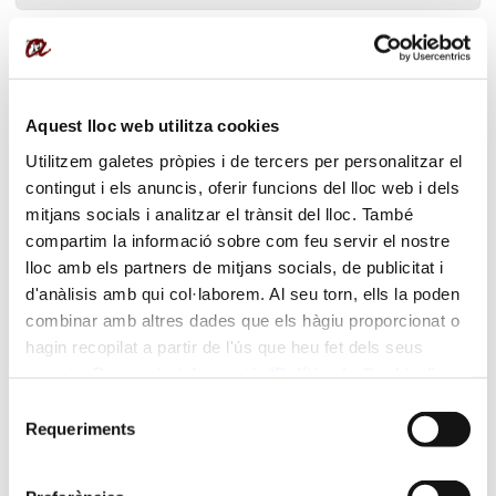
Donacions
Aquest lloc web utilitza cookies
Utilitzem galetes pròpies i de tercers per personalitzar el
contingut i els anuncis, oferir funcions del lloc web i dels
mitjans socials i analitzar el trànsit del lloc. També
compartim la informació sobre com feu servir el nostre
lloc amb els partners de mitjans socials, de publicitat i
Newsletter CTTi
d'anàlisis amb qui col·laborem. Al seu torn, ells la poden
combinar amb altres dades que els hàgiu proporcionat o
hagin recopilat a partir de l'ús que heu fet dels seus
serveis. Per a més informació “
Política
de Cookies
”.
Selecció
Subscripció newsletter
Requeriments
de
consentiment