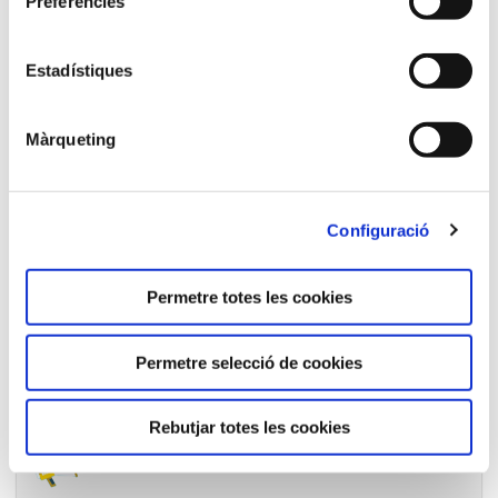
Preferències
Ofertes de treball de la FURV
Estadístiques
Màrqueting
Convocatòries Beques de la FURV
Configuració
Permetre totes les cookies
Permetre selecció de cookies
Bústia de suggeriments
Rebutjar totes les cookies