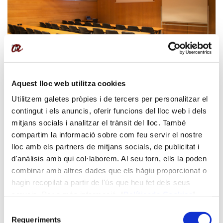
AULA MULTIMÈDIA TIPUS B (Capacitat 45 persones)
Aquest lloc web utilitza cookies
Tarifes per 2026
Utilitzem galetes pròpies i de tercers per personalitzar el
Dia sencer de 8 a 21 hores: 220 €
contingut i els anuncis, oferir funcions del lloc web i dels
Mig dia de 8 a 14 o de 15 a 21 hores: 128 €
mitjans socials i analitzar el trànsit del lloc. També
Lloguer per hores: 32 € / hora
compartim la informació sobre com feu servir el nostre
lloc amb els partners de mitjans socials, de publicitat i
* Al lloguer fora d'horari d'obertura del centre s'inclourà
d'anàlisis amb qui col·laborem. Al seu torn, ells la poden
servei extraordinari de personal auxiliar.
combinar amb altres dades que els hàgiu proporcionat o
Horari d'obertura: de 8:00 a 20:00h. de dilluns a divendres.
hagin recopilat a partir de l'ús que heu fet dels seus
serveis. Per a més informació “
Política
de Cookies
”.
Sol·licitar informació
Selecció
Requeriments
de
Aula multimèdia 'tipus B' a Reus