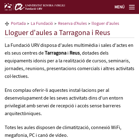
MENÚ
La Fundació URV
Portada
La Fundació
Reserva d'Aules
lloguer d'aules
Lloguer d'aules a Tarragona i Reus
Formació permanent
La Fundació URV disposa d'aules multimèdia i sales d'actes en
els seus centres de
Tarragona
i
Reus
, dotades dels
Transferència de tecnologia
equipaments idonis per a la realització de cursos, seminaris,
jornades, reunions, presentacions comercials i altres activitats
Seleccioneu idioma
col·lectives.
Ens complau oferir-li aquestes instal·lacions per al
desenvolupament de les seves activitats dins d'un entorn
privilegiat amb servei de recepció i accés sense barreres
arquitectòniques.
Totes les aules disposen de climatització, connexió WiFi,
megafonia, PC i canó de vídeo.