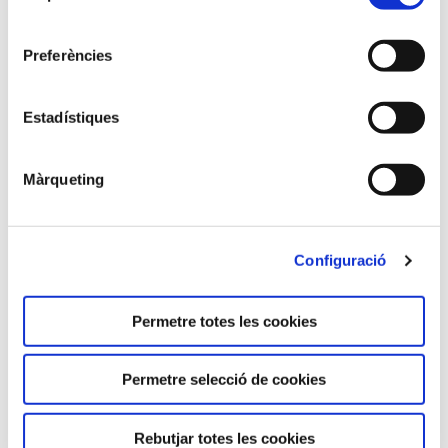
consentiment
Preferències
Estadístiques
Màrqueting
Configuració
AULA MULTIMÈDIA TIPUS B (Capacitat 20 persones)
Tarifes per 2026
Permetre totes les cookies
Dia sencer de 8 a 21 hores: 220 €
Mig dia de 8 a 14 o de 15 a 21 hores: 128 €
Permetre selecció de cookies
Lloguer per hores: 32 € / hora
Sol·licitar informació
Rebutjar totes les cookies