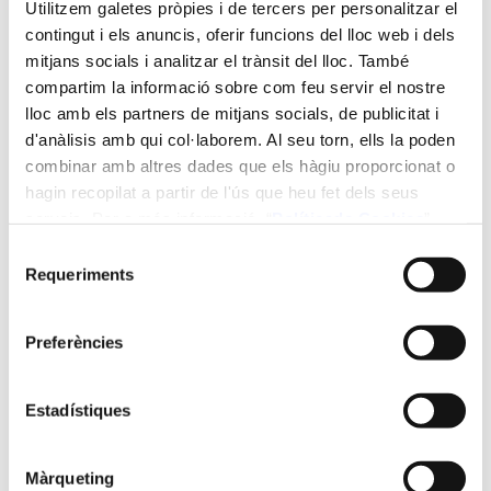
Utilitzem galetes pròpies i de tercers per personalitzar el
contingut i els anuncis, oferir funcions del lloc web i dels
Leonor Deis
mitjans socials i analitzar el trànsit del lloc. També
David Gramaje Pérez
Diego Olmo García
compartim la informació sobre com feu servir el nostre
Antonio Olmos Castello
lloc amb els partners de mitjans socials, de publicitat i
Juan Emilio Palomares Rius
d'anàlisis amb qui col·laborem. Al seu torn, ells la poden
combinar amb altres dades que els hàgiu proporcionat o
Durada:
hagin recopilat a partir de l'ús que heu fet dels seus
serveis. Per a més informació “
Política
de Cookies
”.
3 ECTS (30 h)
Selecció
Requeriments
de
Impartició:
consentiment
virtual
Preferències
Idiomes en que s'imparteix:
Estadístiques
Castellà
Màrqueting