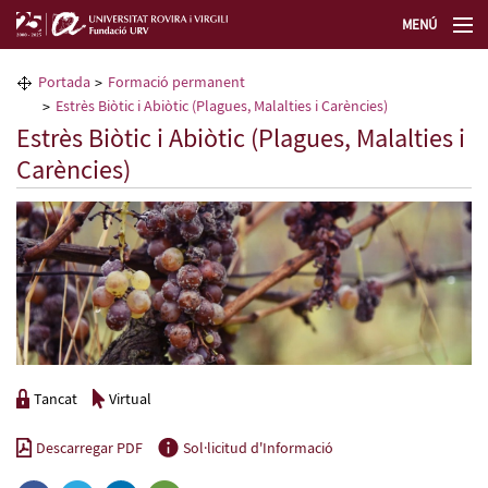
MENÚ
La Fundació URV
Portada
Formació permanent
Estrès Biòtic i Abiòtic (Plagues, Malalties i Carències)
Formació permanent
Estrès Biòtic i Abiòtic (Plagues, Malalties i
Carències)
Transferència de tecnologia
Seleccioneu idioma
Tancat
Virtual
Descarregar PDF
Sol·licitud d'Informació