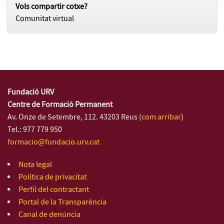
Vols compartir cotxe?
Comunitat virtual
Fundació URV
Centre de Formació Permanent
Av. Onze de Setembre, 112. 43203 Reus (
com arribar
)
Tel.: 977 779 950
formacio@fundacio.urv.cat
Nota legal
Política de privacitat
Perfil del contractant
Portal de la Transparència
Canal de denúncia