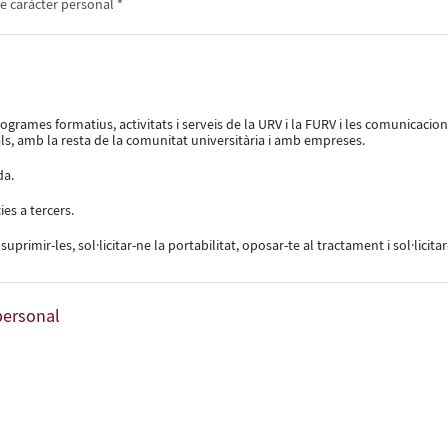
de caràcter personal *
rogrames formatius, activitats i serveis de la URV i la FURV i les comunicaci
ials, amb la resta de la comunitat universitària i amb empreses.
da.
es a tercers.
 suprimir-les, sol·licitar-ne la portabilitat, oposar-te al tractament i sol·licita
personal