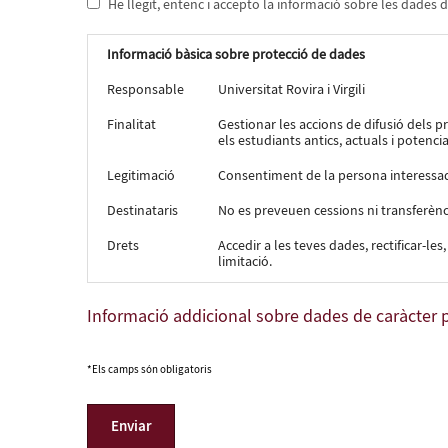
He llegit, entenc i accepto la informació sobre les dades 
Informació bàsica sobre protecció de dades
Responsable
Universitat Rovira i Virgili
Finalitat
Gestionar les accions de difusió dels p
els estudiants antics, actuals i potenc
Legitimació
Consentiment de la persona interessa
Destinataris
No es preveuen cessions ni transferènci
Drets
Accedir a les teves dades, rectificar-les,
limitació.
Informació addicional sobre dades de caràcter 
*Els camps són obligatoris