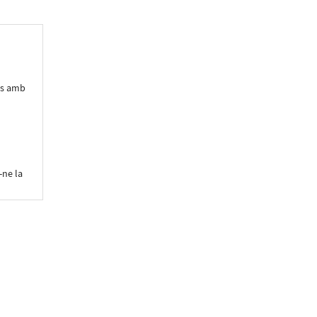
ons amb
r-ne la