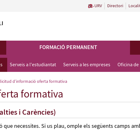
URV
Directori
Locali
FORMACIÓ PERMANENT
us
Serveis a l'estudiantat
Serveis a les empreses
Oficina de
·licitud d’informació oferta formativa
ferta formativa
alties i Carències)
ió que necessites. Si us plau, omple els següents camps am