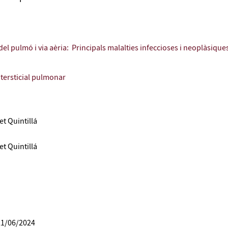
del pulmó i via aèria: Principals malalties infeccioses i neoplàsique
ntersticial pulmonar
t Quintillá
t Quintillá
21/06/2024