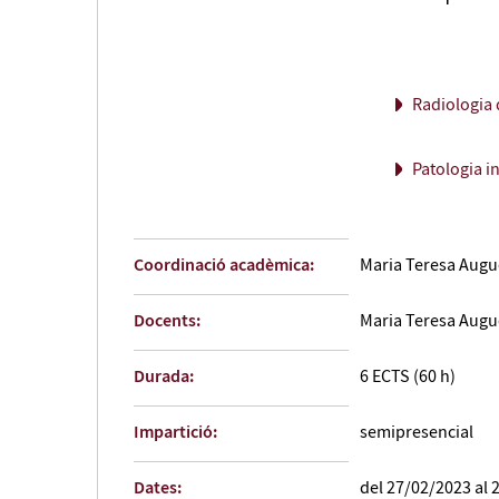
Radiologia 
Patologia i
Coordinació acadèmica:
Maria Teresa Augue
Docents:
Maria Teresa Augue
Durada:
6 ECTS (60 h)
Impartició:
semipresencial
Dates:
del 27/02/2023 al 