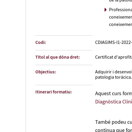
de la patolo
Professiona
coneixement
coneixement
Codi:
CDIAGIMS-I1-2022
Títol al que dóna dret:
Certificat d'aprof
Objectius:
Adquirir i desenvo
patologia toràcica.
Itinerari formatiu:
Aquest curs forma
Diagnòstica Clín
També podeu cur
continua que form