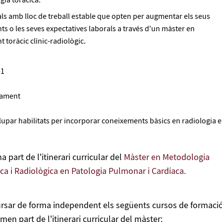
gia toràcica.
ls amb lloc de treball estable que opten per augmentar els seus
s o les seves expectatives laborals a través d'un màster en
 toràcic clínic-radiològic.
-1
itament
lupar habilitats per incorporar coneixements bàsics en radiologia 
 part de l'itinerari curricular del
Màster en Metodologia
ica i Radiològica en Patologia Pulmonar i Cardíaca.
sar de forma independent els següents cursos de formaci
en part de l'itinerari curricular del màster: