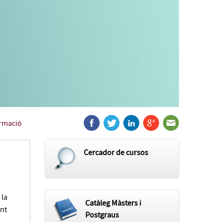
ormació
Cercador de cursos
 la
Catàleg Màsters i
ent
Postgraus