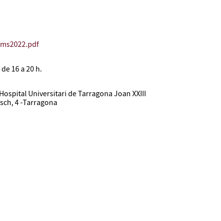
ims2022.pdf
de 16 a 20 h.
Hospital Universitari de Tarragona Joan XXIII
asch, 4 -Tarragona