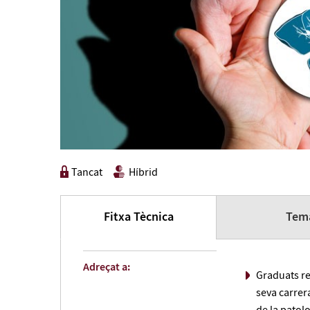
Tancat
Híbrid
Fitxa Tècnica
Tema
Adreçat a:
Graduats re
seva carrer