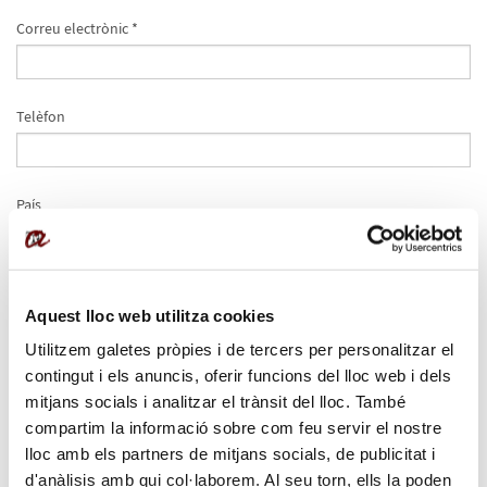
Correu electrònic *
Telèfon
País
Data de naixement
Aquest lloc web utilitza cookies
Utilitzem galetes pròpies i de tercers per personalitzar el
contingut i els anuncis, oferir funcions del lloc web i dels
Gènere
mitjans socials i analitzar el trànsit del lloc. També
Femení
Masculí
compartim la informació sobre com feu servir el nostre
lloc amb els partners de mitjans socials, de publicitat i
Trobes a faltar alguna informació sobre el programa?
d'anàlisis amb qui col·laborem. Al seu torn, ells la poden