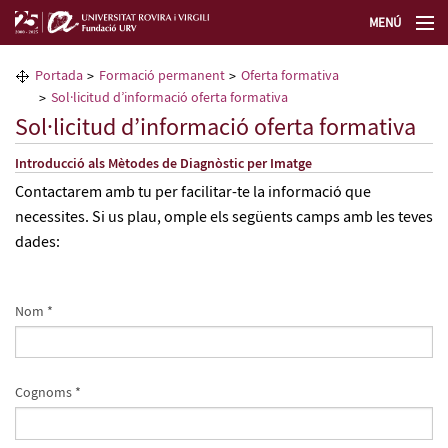
MENÚ
La Fundació URV
Portada
Formació permanent
Oferta formativa
Sol·licitud d’informació oferta formativa
Formació permanent
Sol·licitud d’informació oferta formativa
Introducció als Mètodes de Diagnòstic per Imatge
Transferència de tecnologia
Contactarem amb tu per facilitar-te la informació que
necessites. Si us plau, omple els següents camps amb les teves
Seleccioneu idioma
dades:
Nom *
Cognoms *