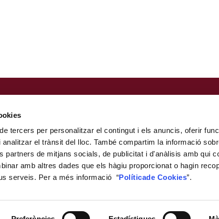
Nota legal
Política de privacitat
cookies
Perfil del contractant
de tercers per personalitzar el contingut i els anuncis, oferir func
Portal de la Transparència
i analitzar el trànsit del lloc. També compartim la informació so
Canal de denúncia
ls partners de mitjans socials, de publicitat i d'anàlisis amb qui c
Política de cookies
mbinar amb altres dades que els hàgiu proporcionat o hagin recopil
Mapa web
eus serveis. Per a més informació “
Política
de Cookies
”.
Horari d'atenció al públic
© Fundació URV
Preferències
Estadístiques
Mà