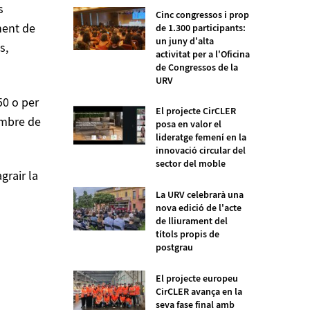
s
Cinc congressos i prop
nent de
de 1.300 participants:
un juny d'alta
s,
activitat per a l'Oficina
de Congressos de la
URV
50 o per
El projecte CirCLER
embre de
posa en valor el
lideratge femení en la
innovació circular del
sector del moble
grair la
La URV celebrarà una
nova edició de l'acte
de lliurament del
títols propis de
postgrau
El projecte europeu
CirCLER avança en la
seva fase final amb