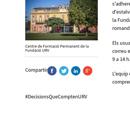
s'adhere
d'estal
la Funda
romandr
Els usua
Centre de Formació Permanent de la
Fundació URV
correu e
9 a 14 h
Compartir
L'equip
compren
#DecisionsQueComptenURV