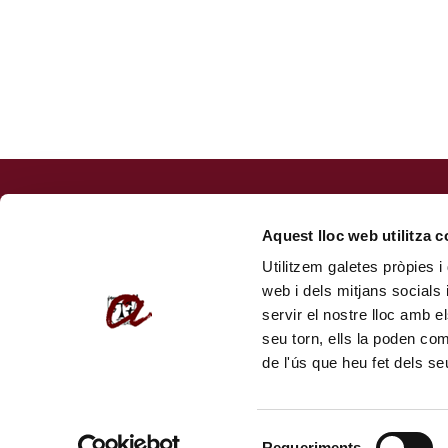
Fundació URV
Centre de Formació Permanent
Aquest lloc web utilitza 
Av. Onze de Setembre, 112. 43203 Reus (
com arribar
)
Utilitzem galetes pròpies i 
Tel.: 977 779 950
web i dels mitjans socials 
formacio@fundacio.urv.cat
servir el nostre lloc amb e
seu torn, ells la poden co
de l'ús que heu fet dels s
Selecció
Requeriments