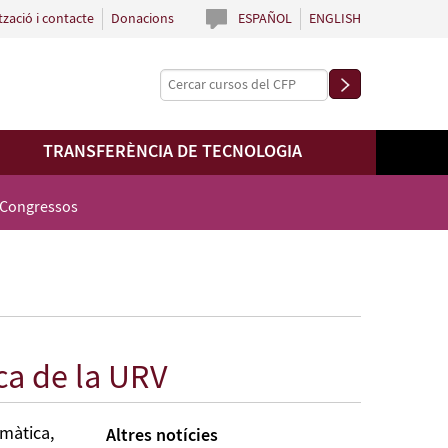
tzació i contacte
Donacions
ESPAÑOL
ENGLISH
TRANSFERÈNCIA DE TECNOLOGIA
 Congressos
ca de la URV
màtica,
Altres notícies