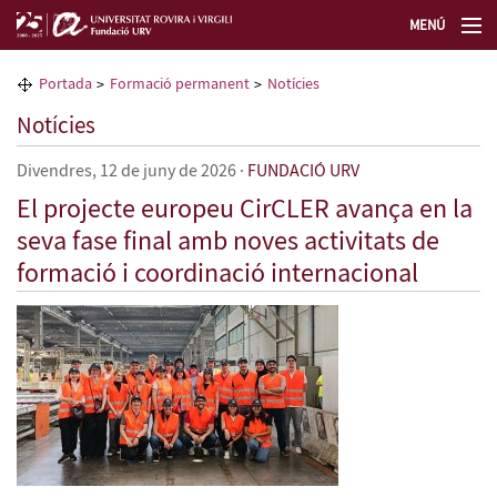
MENÚ
La Fundació URV
Portada
Formació permanent
Notícies
Notícies
Formació permanent
Divendres, 12 de juny de 2026
·
FUNDACIÓ URV
Transferència de tecnologia
El projecte europeu CirCLER avança en la
seva fase final amb noves activitats de
Seleccioneu idioma
formació i coordinació internacional