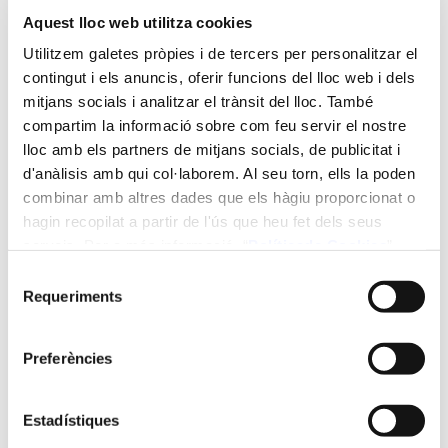
sisena reunió de seguiment, en format virtual, amb la
Aquest lloc web utilitza cookies
participació de representants de totes les organitzacions
sòcies. La trobada va servir per revisar els avenços assolits i
Utilitzem galetes pròpies i de tercers per personalitzar el
coordinar les accions previstes per a la fase final del projecte.
contingut i els anuncis, oferir funcions del lloc web i dels
mitjans socials i analitzar el trànsit del lloc. També
Durant la reunió es va confirmar que el calendari de treball
compartim la informació sobre com feu servir el nostre
avança segons el previst, amb especial atenció a les activitats
lloc amb els partners de mitjans socials, de publicitat i
de difusió i explotació dels resultats, així com a la finalització
d'anàlisis amb qui col·laborem. Al seu torn, ells la poden
del currículum formatiu, els materials d'aprenentatge i la
combinar amb altres dades que els hàgiu proporcionat o
hagin recopilat a partir de l'ús que heu fet dels seus
plataforma digital del projecte.
serveis. Per a més informació “
Política
de Cookies
”.
Els socis també van analitzar les millores que s'incorporaran
Selecció
al
CirCLER Training Toolkit
a partir dels comentaris rebuts
Requeriments
de
durant les proves pilot. Entre les actuacions previstes
consentiment
destaquen una navegació més intuïtiva, eines interactives més
Preferències
accessibles, una millor orientació sobre els nivells formatius i
la incorporació de nous casos pràctics.
Estadístiques
A més, es van confirmar les dates de la reunió final