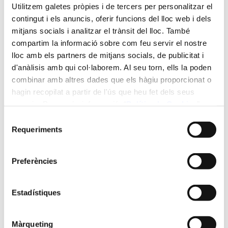
amb una orientació clarament pràctica i estratègica.
Utilitzem galetes pròpies i de tercers per personalitzar el
Lideratge 360º per a Comandaments Intermedis:
contingut i els anuncis, oferir funcions del lloc web i dels
Desenvolupament Personal i Lideratge Eficaç
: Centrada
mitjans socials i analitzar el trànsit del lloc. També
en l'autoconeixement i la gestió de persones, aquesta
compartim la informació sobre com feu servir el nostre
microcredencial proporciona eines per adaptar el
lloc amb els partners de mitjans socials, de publicitat i
lideratge a les necessitats individuals de cada membre de
d'anàlisis amb qui col·laborem. Al seu torn, ells la poden
l'equip mitjançant metodologies com el model DISC i
combinar amb altres dades que els hàgiu proporcionat o
l'anàlisi de personalitats. El programa és pràctic,
hagin recopilat a partir de l'ús que heu fet dels seus
aplicable i orientat a generar un impacte immediat en
serveis. Per a més informació “
Política
de Cookies
”.
l'entorn laboral.
Selecció
Lideratge 360º per a Comandaments Intermedis: Eines
Requeriments
de
per a Equips d'Alt Rendiment
: Adreçada a professionals
consentiment
amb responsabilitats de gestió, capacita per construir
Preferències
equips cohesionats, eficients i orientats a resultats. El
programa inclou models reconeguts com els Rols de
Belbin i les 5 disfuncions d'un equip de Lencioni, oferint
Estadístiques
una experiència transformadora per al lideratge
organitzacional.
Màrqueting