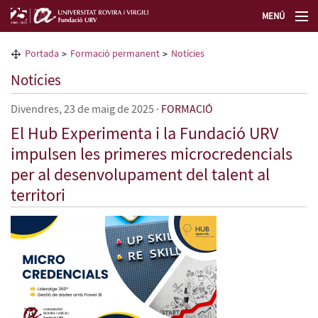
MENÚ
La Fundació URV
Portada
Formació permanent
Notícies
Notícies
Formació permanent
Divendres, 23 de maig de 2025
·
FORMACIÓ
Transferència de tecnologia
El Hub Experimenta i la Fundació URV
impulsen les primeres microcredencials
Seleccioneu idioma
per al desenvolupament del talent al
territori