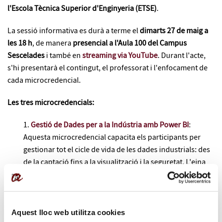
l'Escola Tècnica Superior d'Enginyeria (ETSE)
.
La sessió informativa es durà a terme el
dimarts 27 de maig a
les 18 h
, de manera
presencial a l'Aula 100 del Campus
Sescelades
i també en
streaming via YouTube
. Durant l'acte,
s'hi presentarà el contingut, el professorat i l'enfocament de
cada microcredencial.
Les tres microcredencials:
Gestió de Dades per a la Indústria amb Power BI
:
Aquesta microcredencial capacita els participants per
gestionar tot el cicle de vida de les dades industrials: des
de la captació fins a la visualització i la seguretat. L'eina
Power BI s'ha convertit en un estàndard en la presa de
decisions basada en dades, però encara hi ha una
mancança de formació entre molts professionals.
Aquesta proposta formativa respon a aquesta necessitat
Aquest lloc web utilitza cookies