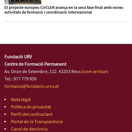
El projecte europeu CirCLER avança en la seva fase final amb noves
activitats de formació i coordinació internacional
Fundació URV
Centre de Formació Permanent
Av. Onze de Setembre, 112. 43203 Reus (
com arribar
)
Tel.: 977 779 950
formacio@fundacio.urv.cat
Nota legal
Política de privacitat
Perfil del contractant
Portal de la Transparència
Canal de denúncia