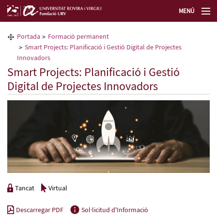
MENÚ
La Fundació URV
Portada
Formació permanent
Smart Projects: Planificació i Gestió Digital de Projectes
Formació permanent
Innovadors
Smart Projects: Planificació i Gestió
Digital de Projectes Innovadors
Transferència de tecnologia
Seleccioneu idioma
Tancat
Virtual
Descarregar PDF
Sol·licitud d'Informació