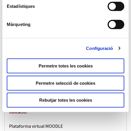
Estadístiques
virtual
Màrqueting
Idiomes en que s'imparteix:
Castellà, Català
Configuració
Dates:
Permetre totes les cookies
del 12/01/2026 al 03/03/2026
Horari:
Permetre selecció de cookies
Formació virtual asíncrona
Rebutjar totes les cookies
Ubicació:
Plataforma virtual MOODLE