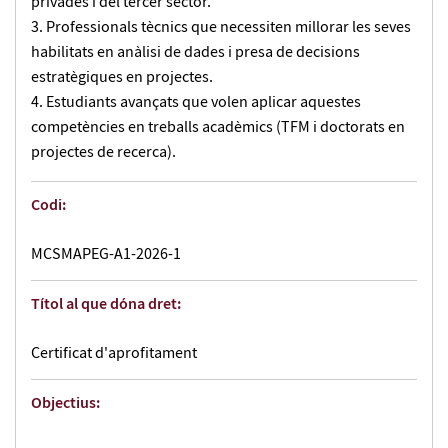
privades i del tercer sector.
adquirir noves competències digitals. La microcredencial
Professionals tècnics que necessiten millorar les seves
ofereix formació especialitzada per garantir la capacitat
habilitats en anàlisi de dades i presa de decisions
de lideratge en entorns dinàmics i innovadors.
estratègiques en projectes.
Estudiants avançats que volen aplicar aquestes
competències en treballs acadèmics (TFM i doctorats en
projectes de recerca).
Codi:
MCSMAPEG-A1-2026-1
Títol al que dóna dret:
Certificat d'aprofitament
Objectius: