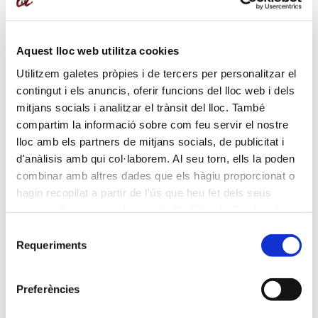
Direcció:
Olga Busto Busto
Aquest lloc web utilitza cookies
Coordinació acadèmica:
Utilitzem galetes pròpies i de tercers per personalitzar el
contingut i els anuncis, oferir funcions del lloc web i dels
Daniel Schorn García
mitjans socials i analitzar el trànsit del lloc. També
Judith Balanyà Rebollo
compartim la informació sobre com feu servir el nostre
lloc amb els partners de mitjans socials, de publicitat i
Docents:
d'anàlisis amb qui col·laborem. Al seu torn, ells la poden
combinar amb altres dades que els hàgiu proporcionat o
Judith Balanyà Rebollo
hagin recopilat a partir de l'ús que heu fet dels seus
Daniel Schorn García
serveis. Per a més informació “
Política
de Cookies
”.
Selecció
Durada:
Requeriments
de
consentiment
3 ECTS (30 h)
Preferències
Impartició: