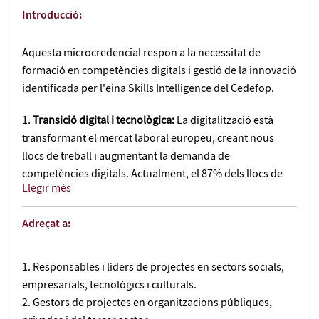
Introducció:
Aquesta microcredencial respon a la necessitat de
formació en competències digitals i gestió de la innovació
identificada per l'eina Skills Intelligence del Cedefop.
Transició digital i tecnològica:
La digitalització està
transformant el mercat laboral europeu, creant nous
llocs de treball i augmentant la demanda de
competències digitals. Actualment, el 87% dels llocs de
Llegir més
treball requereixen habilitats digitals bàsiques.
Canvis en l'ocupació i competències futures:
Es preveu
Adreçat a:
que fins al 2035 el 56% de les noves ofertes laborals
siguin d'alta qualificació, requerint habilitats
específiques en anàlisi de dades i gestió de la innovació.
Responsables i líders de projectes en sectors socials,
Aprenentatge continu:
La transició cap a una economia
empresarials, tecnològics i culturals.
digital i verda fa imprescindible la formació constant, ja
Gestors de projectes en organitzacions públiques,
que el 46% de la població activa de la UE necessita