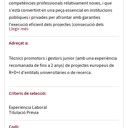
competències professionals relativament noves, i que
s'està convertint en una peça essencial en institucions
públiques i privades per afrontar amb garanties
l'execució eficient dels projectes (consecució dels
Llegir més
resultats esperats a temps, control pressupostari i amb la
qualitat suficient), amb una atenció especial a
Adreçat a:
l'especificitat dels projectes europeus d'R+D i les seves
característiques particulars de cada convocatòria.
Tècnics promotors i gestors junior (amb una experiència
recomanada de fins a 2 anys) de projectes europeus de
El/la gestor/a de projectes europeus té com a missió
R+D+I d'entitats universitàries o de recerca.
donar suport en la coordinació, l’execució i la gestió de
projectes de recerca finançats per la Comissió Europea
dins l'àmbit de la recerca. Es responsabilitza de participar
Criteris de selecció:
en l'elaboració de la memòria de sol·licitud i d'assegurar
la consecució del pla de treball, dins dels paràmetres de
Experiència Laboral
qualitat, pressupostaris i de temps especificats a la
Titulació Prèvia
memòria científica del projecte.
Codi: