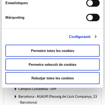
Estadístiques
del 15/01/2026 al 13/03/2026
Màrqueting
Horari:
Dijous i divendres cada 15 dies: 15, 16, 29 i 30 de gener;
12, 13, 26 i 27 de febrer i 12 i 13 de març Dijous: de 9:30 a
Configuració
17 h Divendres: de 9:30 a 14:30 h
Permetre totes les cookies
Ubicació:
Entre Tarragona i Barcelona:
Permetre selecció de cookies
Campus Catalunya URV (Avinguda Catalunya 35,
Rebutjar totes les cookies
Tarragona).
Campus Ciutadella - UPF
Barcelona - AGAUR (Passeig de Lluís Companys, 23
- Barcelona)