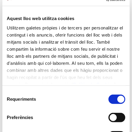
Josep Niubò Garcia
Isabel Parreu Alberich
Josep Perelló Palou
Federica Righi
Aquest lloc web utilitza cookies
Anabel Sánchez Plaza
Lorena Tomás Laudo
Utilitzem galetes pròpies i de tercers per personalitzar el
contingut i els anuncis, oferir funcions del lloc web i dels
Durada:
mitjans socials i analitzar el trànsit del lloc. També
compartim la informació sobre com feu servir el nostre
6 ECTS (55 h)
lloc amb els partners de mitjans socials, de publicitat i
d'anàlisis amb qui col·laborem. Al seu torn, ells la poden
Impartició:
combinar amb altres dades que els hàgiu proporcionat o
hagin recopilat a partir de l'ús que heu fet dels seus
serveis. Per a més informació “
Política
de Cookies
”.
presencial
Selecció
Idiomes en que s'imparteix:
Requeriments
de
consentiment
Anglès, Castellà, Català
Preferències
Dates: