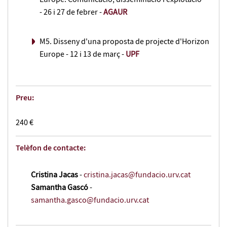
- 26 i 27 de febrer -
AGAUR
M5. Disseny d'una proposta de projecte d'Horizon
Europe - 12 i 13 de març -
UPF
Preu:
240 €
Telèfon de contacte:
Cristina Jacas
-
cristina.jacas@fundacio.urv.cat
Samantha Gascó
-
samantha.gasco@fundacio.urv.cat