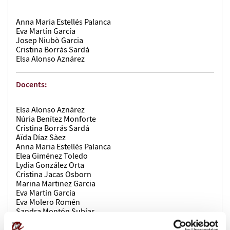
Anna Maria Estellés Palanca
Eva Martín García
Josep Niubò Garcia
Cristina Borrás Sardá
Elsa Alonso Aznárez
Docents:
Elsa Alonso Aznárez
Núria Benítez Monforte
Cristina Borrás Sardá
Aïda Díaz Sàez
Anna Maria Estellés Palanca
Elea Giménez Toledo
Lydia González Orta
Cristina Jacas Osborn
Marina Martinez Garcia
Eva Martín García
Eva Molero Romén
Sandra Montón Subías
Marianna Nadeu Rota