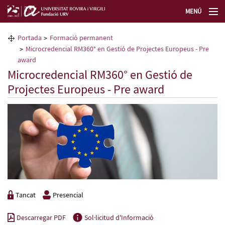
MENÚ
La Fundació URV
Portada
Formació permanent
Microcredencial RM360° en Gestió de Projectes Europeus - Pre
Formació permanent
award
Microcredencial RM360° en Gestió de
Projectes Europeus - Pre award
Transferència de tecnologia
Seleccioneu idioma
Tancat
Presencial
Descarregar PDF
Sol·licitud d'Informació