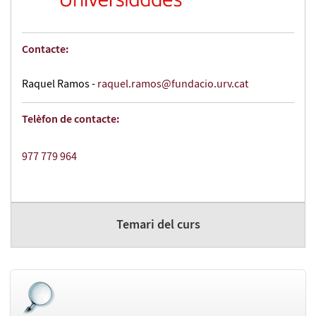
Contacte:
Raquel Ramos -
raquel.ramos@fundacio.urv.cat
Telèfon de contacte:
977 779 964
Temari del curs