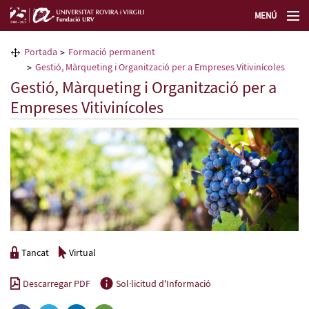
MENÚ
La Fundació URV
Portada
Formació permanent
Gestió, Màrqueting i Organització per a Empreses Vitivinícoles
Formació permanent
Gestió, Màrqueting i Organització per a
Empreses Vitivinícoles
Transferència de tecnologia
Seleccioneu idioma
Tancat
Virtual
Descarregar PDF
Sol·licitud d'Informació