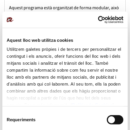
Aquest programa està organitzat de forma modular, això
significa que pots cursar els cursos
Gestió, Màrqueting i
Organització per a Empreses Vitivinícoles
,
Enologia,
Viticultura i Cata
i
Enologia i Viticultura
(curs 100% virtual)
de forma independent. Un cop has obtingut els dos
Aquest lloc web utilitza cookies
cursos, pots realitzar el obtenir així el títol de
diploma
Utilitzem galetes pròpies i de tercers per personalitzar el
interuniversitari d'especialització en Gestió d'Empreses
contingut i els anuncis, oferir funcions del lloc web i dels
Vitivinícoles.
mitjans socials i analitzar el trànsit del lloc. També
compartim la informació sobre com feu servir el nostre
lloc amb els partners de mitjans socials, de publicitat i
Coordinació acadèmica:
d'anàlisis amb qui col·laborem. Al seu torn, ells la poden
combinar amb altres dades que els hàgiu proporcionat o
Olga Busto Busto
hagin recopilat a partir de l'ús que heu fet dels seus
Xavier Fumanal Cuadrat
serveis. Per a més informació “
Política
de Cookies
”.
Docents:
Selecció
Requeriments
de
David Budó Martí
consentiment