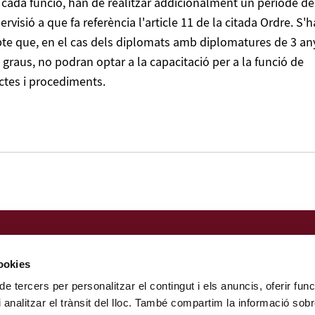
cada funció, han de realitzar addicionalment un període de
rvisió a que fa referència l'article 11 de la citada Ordre. S'h
te que, en el cas dels diplomats amb diplomatures de 3 an
 graus, no podran optar a la capacitació per a la funció de
ctes i procediments.
Nota legal
Política de privacitat
cookies
Perfil del contractant
de tercers per personalitzar el contingut i els anuncis, oferir func
Portal de la Transparència
i analitzar el trànsit del lloc. També compartim la informació so
Canal de denúncia