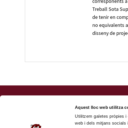
corresponents a 
Treball Sota Supe
de tenir en comp
no equivalents a
disseny de proje
Fundació URV
Centre de Formació Permanent
Aquest lloc web utilitza 
Av. Onze de Setembre, 112. 43203 Reus (
com arribar
)
Utilitzem galetes pròpies i 
Tel.: 977 779 950
web i dels mitjans socials 
formacio@fundacio.urv.cat