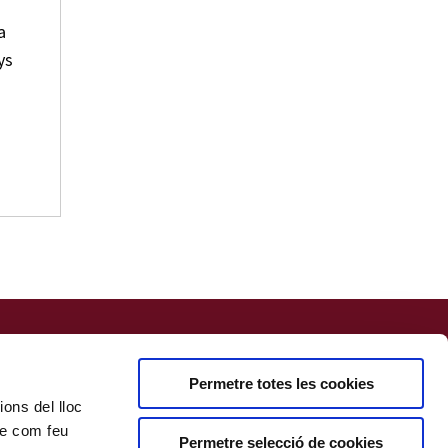
a
ys
Permetre totes les cookies
ions del lloc
bre com feu
Permetre selecció de cookies