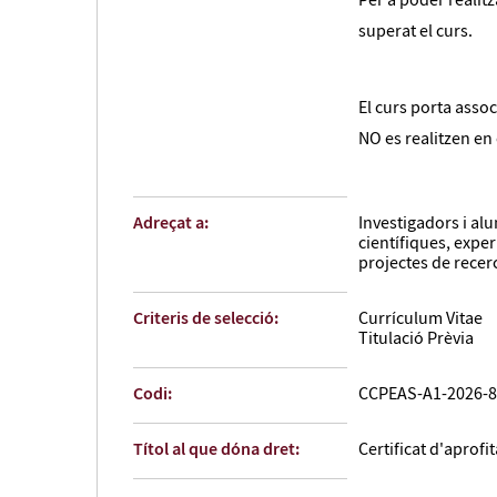
Per a poder realitz
superat el curs.
El curs porta asso
NO es realitzen en 
Adreçat a:
Investigadors i alu
científiques, expe
projectes de recer
Criteris de selecció:
Currículum Vitae
Titulació Prèvia
Codi:
CCPEAS-A1-2026-8
Títol al que dóna dret:
Certificat d'aprof