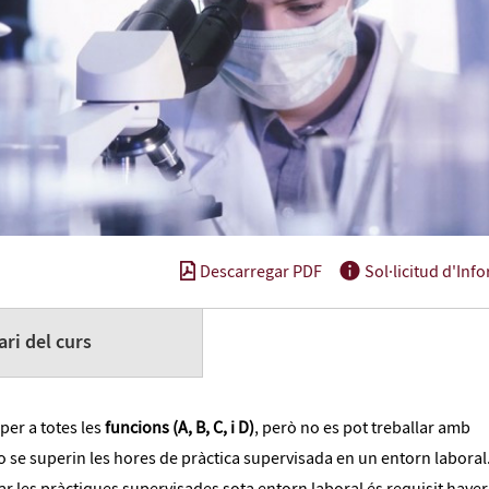
Descarregar PDF
Sol·licitud d'Inf
ri del curs
per a totes les
funcions (A, B, C, i D)
, però no es pot treballar amb
o se superin les hores de pràctica supervisada en un entorn laboral