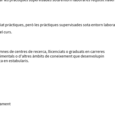
ar les pràctiques supervisades sota entorn laboral és requisit haver
ciat pràctiques, però les pràctiques supervisades sota entorn labora
el curs.
mnes de centres de recerca, llicenciats o graduats en carreres
rimentals o d'altres àmbits de coneixement que desenvolupin
ca en estabularis.
itament