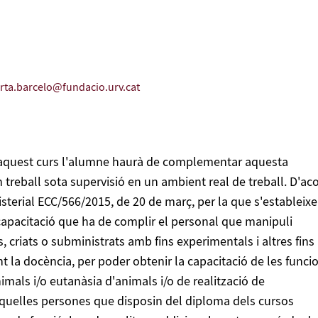
rta.barcelo@fundacio.urv.cat
aquest curs l'alumne haurà de complementar aquesta
treball sota supervisió en un ambient real de treball. D'ac
sterial ECC/566/2015, de 20 de març, per la que s'estableix
 capacitació que ha de complir el personal que manipuli
s, criats o subministrats amb fins experimentals i altres fins
ent la docència, per poder obtenir la capacitació de les funci
imals i/o eutanàsia d'animals i/o de realització de
quelles persones que disposin del diploma dels cursos