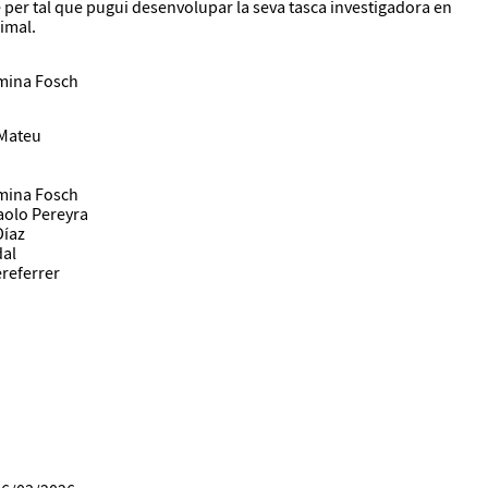
 per tal que pugui desenvolupar la seva tasca investigadora en
imal.
mina Fosch
 Mateu
mina Fosch
Paolo Pereyra
Díaz
dal
referrer