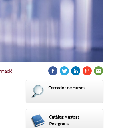
ormació
Cercador de cursos
Catàleg Màsters i
.
Postgraus