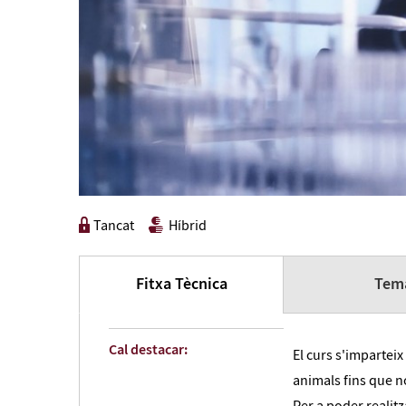
Tancat
Híbrid
Fitxa Tècnica
Tema
Cal destacar:
El curs s'imparteix 
animals fins que n