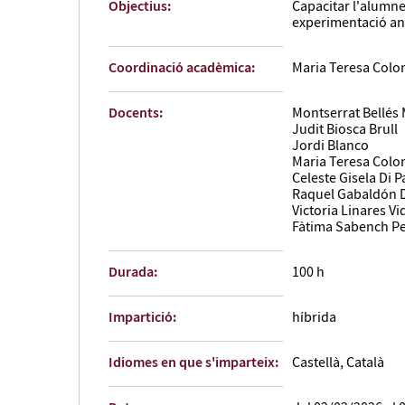
Objectius:
Capacitar l'alumne
experimentació an
Coordinació acadèmica:
Maria Teresa Colo
Docents:
Montserrat Bellés
Judit Biosca Brull
Jordi Blanco
Maria Teresa Colo
Celeste Gisela Di 
Raquel Gabaldón 
Victoria Linares Vi
Fàtima Sabench Pe
Durada:
100 h
Impartició:
híbrida
Idiomes en que s'imparteix:
Castellà, Català