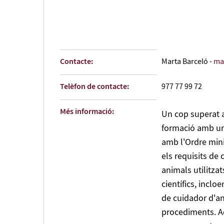
Contacte:
Marta Barceló -
ma
Telèfon de contacte:
977 77 99 72
Més informació:
Un cop superat 
formació amb un 
amb l'Ordre mini
els requisits de
animals utilitzat
científics, inclo
de cuidador d'an
procediments. A