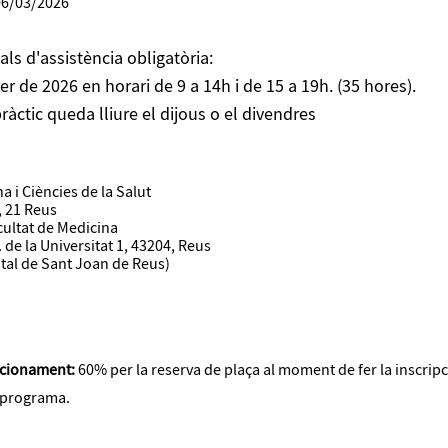
06/03/2026
ls d'assistència obligatòria:
rer de 2026 en horari de 9 a 14h i de 15 a 19h. (35 hores).
àctic queda lliure el dijous o el divendres
a i Ciències de la Salut
, 21 Reus
cultat de Medicina
 de la Universitat 1, 43204, Reus
ital de Sant Joan de Reus)
accionament:
60% per la reserva de plaça al moment de fer la inscripc
l programa.