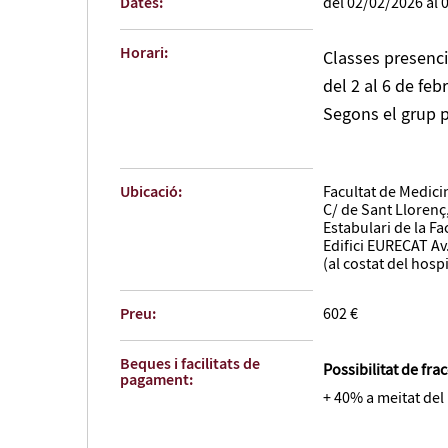
Dates:
del 02/02/2026 al 
Horari:
Classes presencia
del 2 al 6 de feb
Segons el grup pr
Ubicació:
Facultat de Medicin
C/ de Sant Llorenç
Estabulari de la Fa
Edifici EURECAT Av.
(al costat del hosp
Preu:
602 €
Beques i facilitats de
Possibilitat de fr
pagament:
+ 40% a meitat de