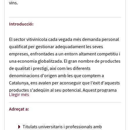
vins.
Introducció:
El sector vitivinícola cada vegada més demanda personal
qualificat per gestionar adequadament les seves
empreses, enfrontades a un entorn altament competitiu i
una economia globalitzada. El gran nombre de productes
de qualitat i prestigi, així com les diferents
denominacions d'origen amb les que comptem a
Catalunya, ens avalen per aconseguir que l'èxit d'aquests
productes s'adeqüin al seu potencial. Aquest programa
Llegir més
pretén donar resposta a aquesta necessitat, tant pel que
fa a la
gestió de l'empresa vitivinícola com al coneixement
Adreçat a:
del producte que vertebra aquestes empreses
.
Titulats universitaris i professionals amb