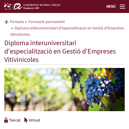
MENÚ
La Fundació URV
Portada
Formació permanent
Diploma interuniversitari d'especialització en Gestió d'Empreses
Formació permanent
Vitivinícoles
Diploma interuniversitari
d'especialització en Gestió d'Empreses
Transferència de tecnologia
Vitivinícoles
Seleccioneu idioma
Tancat
Virtual