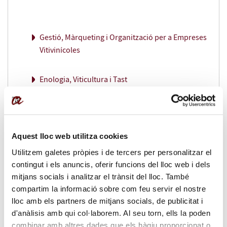
Gestió, Màrqueting i Organització per a Empreses
Vitivinícoles
Enologia, Viticultura i Tast
Enologia i Viticultura
Aquest lloc web utilitza cookies
Serà possible convalidar els crèdits per a obtenir el
Utilitzem galetes pròpies i de tercers per personalitzar el
diploma d'especialització.
contingut i els anuncis, oferir funcions del lloc web i dels
mitjans socials i analitzar el trànsit del lloc. També
compartim la informació sobre com feu servir el nostre
Vídeo:
lloc amb els partners de mitjans socials, de publicitat i
d'anàlisis amb qui col·laborem. Al seu torn, ells la poden
combinar amb altres dades que els hàgiu proporcionat o