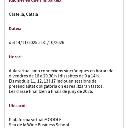
Idiomes en que s'imparteix:
Castellà, Català
Dates:
del 14/11/2025 al 31/10/2026
Horari:
Aula virtual amb connexions sincròniques en horari de
divendres de 16 a 20.30 h i dissabtes de 9 a 14 h.
Els mòduls 11, 12, 13 i 17 inclouen sessions de
presencialitat obligatòria on es realitzaran tastos.
Les classe finalitzen a finals de juny de 2026.
Ubicació:
Plataforma virtual MOODLE.
Seu de la Wine Business School