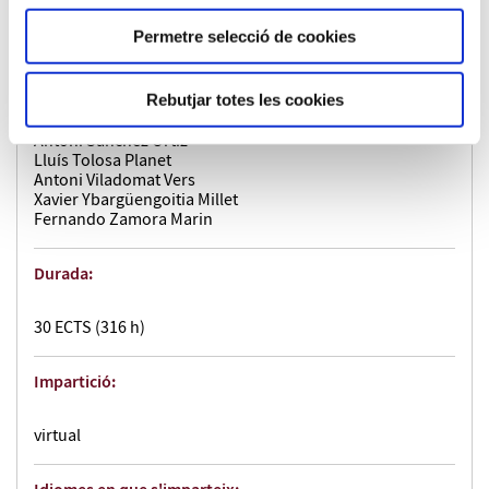
Christophe Marquet
Albert Mas Barón
Permetre selecció de cookies
M. Assumpta Mateos Fernández
Montserrat Mestres Solé
Montserrat Nadal Roquet-Jalmar
Jordi Rojas Donada
Rebutjar totes les cookies
Nicolas André Louis Rozes
Antoni Sánchez Ortiz
Lluís Tolosa Planet
Antoni Viladomat Vers
Xavier Ybargüengoitia Millet
Fernando Zamora Marin
Durada:
30 ECTS (316 h)
Impartició:
virtual