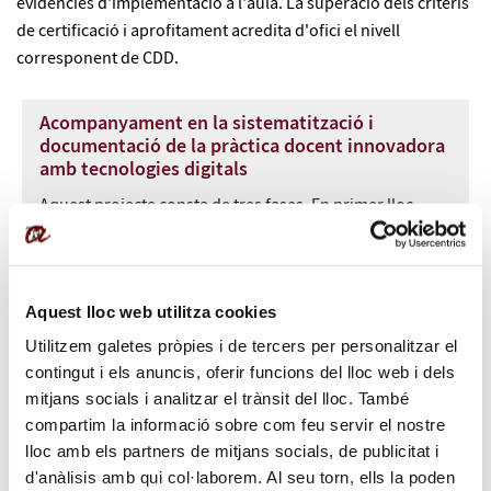
evidències d'implementació a l'aula. La superació dels criteris
de certificació i aprofitament acredita d'ofici el nivell
corresponent de CDD.
Acompanyament en la sistematització i
documentació de la pràctica docent innovadora
amb tecnologies digitals
Aquest projecte consta de tres fases. En primer lloc,
formar el professorat en el nivell B2 del MRCDD, en
segon lloc, amb la tutorització d’experts, implementar
en el centre un projecte digital que serveixi com a
Aquest lloc web utilitza cookies
pràctica educativa de referència per al treball sistemàtic
de la CD de l’alumnat i, per últim, dissenyar un procés
Utilitzem galetes pròpies i de tercers per personalitzar el
sistemàtic i documentat amb aquelles accions
contingut i els anuncis, oferir funcions del lloc web i dels
consensuades amb el centre educatiu, que permeti
mitjans socials i analitzar el trànsit del lloc. També
recollir evidències del propi procés d’implantació de
compartim la informació sobre com feu servir el nostre
l’Estratègia Digital de Centre.
lloc amb els partners de mitjans socials, de publicitat i
d'anàlisis amb qui col·laborem. Al seu torn, ells la poden