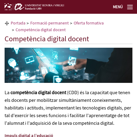
MENÚ
La Fundació URV
Portada
Formació permanent
Oferta formativa
Competència digital docent
Formació permanent
Competència digital docent
Transferència de tecnologia
Seleccioneu idioma
La
competència digital docent
(CDD) és la capacitat que tenen
els docents per mobilitzar simultàniament coneixements,
habilitats i actituds, implementant les tecnologies digitals, per
tal d'exercir les seves funcions i facilitar l'aprenentatge de tot
l'alumnat i l'adquisició de la seva competència digital.
Impuls digital a l’educació