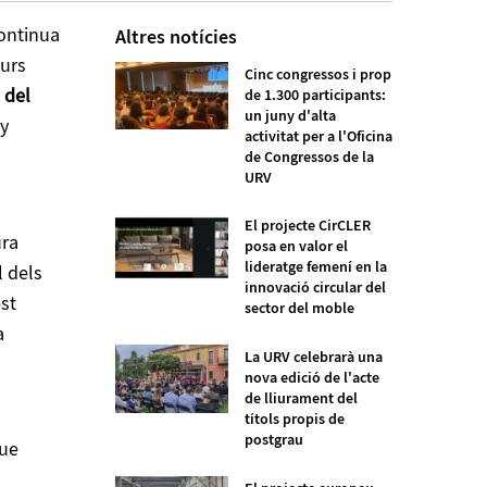
continua
Altres notícies
turs
Cinc congressos i prop
 del
de 1.300 participants:
un juny d'alta
ny
activitat per a l'Oficina
de Congressos de la
URV
El projecte CirCLER
ura
posa en valor el
lideratge femení en la
l dels
innovació circular del
st
sector del moble
a
La URV celebrarà una
nova edició de l'acte
de lliurament del
títols propis de
postgrau
que