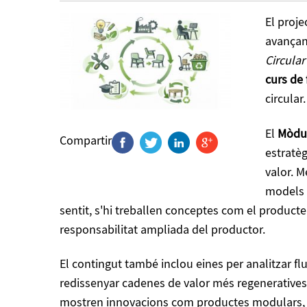
El proje
avançant
Circula
curs de
circular.
El
Mòdul
Compartir
estratèg
valor. M
models 
sentit, s'hi treballen conceptes com el producte
responsabilitat ampliada del productor.
El contingut també inclou eines per analitzar flux
redissenyar cadenes de valor més regeneratives
mostren innovacions com productes modulars, ser