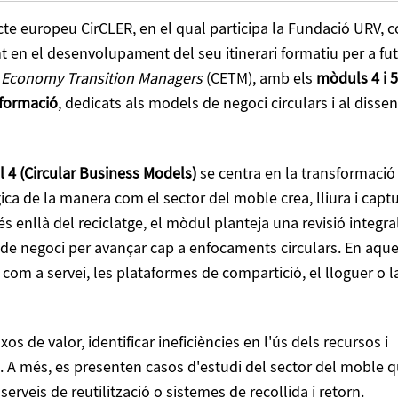
cte europeu CirCLER, en el qual participa la Fundació URV, 
 en el desenvolupament del seu itinerari formatiu per a fu
r Economy Transition Managers
(CETM), amb els
mòduls 4 i 5
 formació
, dedicats als models de negoci circulars i al disse
 4 (Circular Business Models)
se centra en la transformació
ica de la manera com el sector del moble crea, lliura i capt
és enllà del reciclatge, el mòdul planteja una revisió integra
de negoci per avançar cap a enfocaments circulars. En aque
 com a servei, les plataformes de compartició, el lloguer o l
os de valor, identificar ineficiències en l'ús dels recursos i
. A més, es presenten casos d'estudi del sector del moble 
veis de reutilització o sistemes de recollida i retorn.