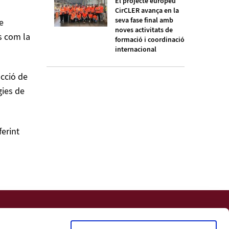
El projecte europeu
CirCLER avança en la
seva fase final amb
e
noves activitats de
s com la
formació i coordinació
internacional
acció de
gies de
erint