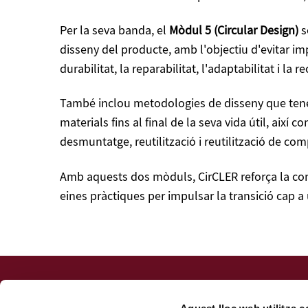
Per la seva banda, el
Mòdul 5 (Circular Design)
s
disseny del producte, amb l'objectiu d'evitar i
durabilitat, la reparabilitat, l'adaptabilitat i la r
També inclou metodologies de disseny que tenen 
materials fins al final de la seva vida útil, així 
desmuntatge, reutilització i reutilització de co
Amb aquests dos mòduls, CirCLER reforça la conn
eines pràctiques per impulsar la transició cap a 
Fundació URV
Centre de Formació Permanent