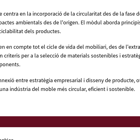
e centra en la incorporació de la circularitat des de la fase d
mpactes ambientals des de l'origen. El mòdul aborda principi
eciclabilitat dels productes.
en compte tot el cicle de vida del mobiliari, des de l'extr
com criteris per a la selecció de materials sostenibles i estratè
mponents.
exió entre estratègia empresarial i disseny de producte, of
una indústria del moble més circular, eficient i sostenible.
Nota legal
Política de privacitat