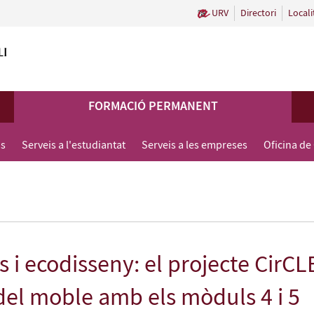
URV
Directori
Locali
FORMACIÓ PERMANENT
us
Serveis a l'estudiantat
Serveis a les empreses
Oficina de
s i ecodisseny: el projecte CirC
del moble amb els mòduls 4 i 5