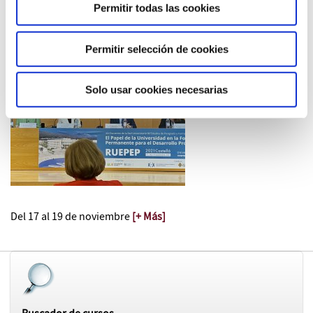
Permitir todas las cookies
Jueves, 18 de noviembre de 2021
·
CONFERENCIAS
La FURV participa en el XIX Encuentro de la
Red Universitaria de Estudios de Postgrado
Permitir selección de cookies
y Formación Permanente
Solo usar cookies necesarias
Del 17 al 19 de noviembre
[+ Más]