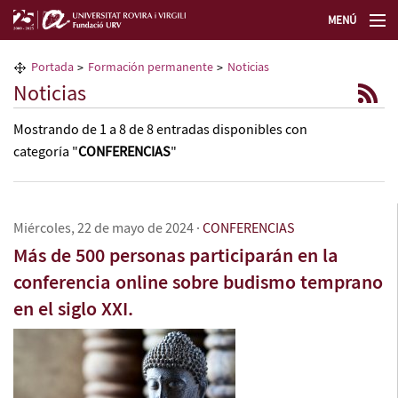
MENÚ
La Fundación URV
Portada
Formación permanente
Noticias
Noticias
Formación permanente
Mostrando de
1 a 8
de 8 entradas disponibles con
categoría "
CONFERENCIAS
"
Transferencia de tecnología
Selecciona un idioma
Miércoles, 22 de mayo de 2024
·
CONFERENCIAS
Más de 500 personas participarán en la
conferencia online sobre budismo temprano
en el siglo XXI.