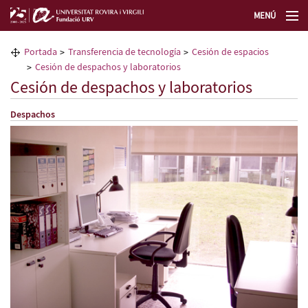
MENÚ
La Fundación URV
Portada
Transferencia de tecnología
Cesión de espacios
Cesión de despachos y laboratorios
Formación permanente
Cesión de despachos y laboratorios
Despachos
Transferencia de tecnología
Selecciona un idioma