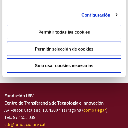
Configuración
Cesión de despachos y laboratorios
Permitir todas las cookies
Rosa Salvadó
Permitir selección de cookies
(+34) 977 558 644
Solo usar cookies necesarias
Fundación URV
Centro de Transferencia de Tecnología e Innovación
Av. Països Catalans, 18. 43007 Tarragona (
cómo llegar
)
Tel.: 977 558 039
ctti@fundacio.urv.cat