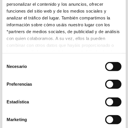
personalizar el contenido y los anuncios, ofrecer
funciones del sitio web y de los medios sociales y
analizar el tráfico del lugar. También compartimos la
información sobre cómo usáis nuestro lugar con los
El CTTi dispone de 7 laboratorios para acoger con seguridad y
*partners de medios sociales, de publicidad y de análisis
confidencialidad a las empresas surgidas de la universidad y a
con quien colaboramos. A su vez, ellos la pueden
aquellas que deseen externalizar actividades de laboratorio,
combinar con otros datos que hayáis proporcionado o
como instalaciones de demostración y plantas piloto,
hayan recopilado a partir del uso que habéis hecho de
actividades de I+D o servicios técnicos y universitarios que
sus servicios. Para mayor información “
Política de
Selección
lleven a término proyectos competitivos o precompetitivos en
Cookies
”.
Necesario
de
colaboración con empresas o con la Administración.
consentimiento
Los laboratorios están diseñados para ofrecer la máxima
Preferencias
flexibilidad, con el objetivo de satisfacer un amplio abanico de
necesidades.
Estadística
Consulta las tarifas para
clientes internos
y para
clientes
externos
.
Marketing