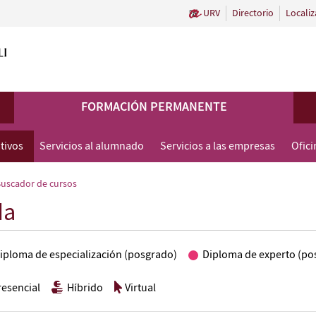
URV
Directorio
Localiz
FORMACIÓN PERMANENTE
tivos
Servicios al alumnado
Servicios a las empresas
Ofic
uscador de cursos
da
iploma de especialización (posgrado)
Diploma de experto (po
resencial
Híbrido
Virtual