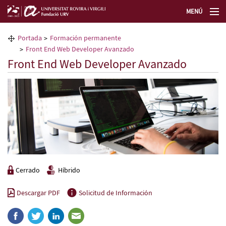
MENÚ
La Fundación URV
Portada
Formación permanente
Front End Web Developer Avanzado
Formación permanente
Front End Web Developer Avanzado
Transferencia de tecnología
Selecciona un idioma
Cerrado
Híbrido
Descargar PDF
Solicitud de Información