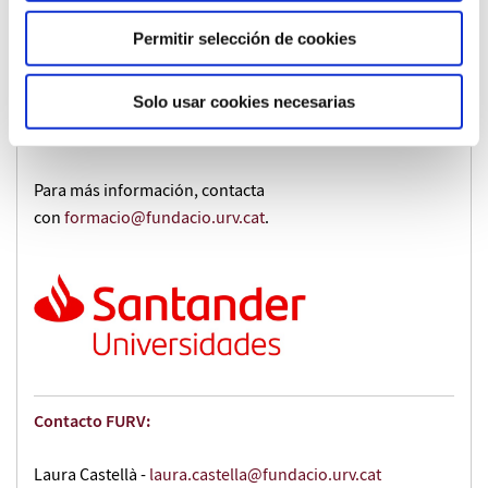
Permitir selección de cookies
A partir del 16 de abril, puedes solicitar tu beca a través
de
app.santanderopenacademy.com
.
Una vez dentro,
selecciona la Universitat Rovira i Virgili y busca este curso
Solo usar cookies necesarias
para completar la solicitud.
Para más información, contacta
con
formacio@fundacio.urv.cat
.
Contacto FURV:
Laura Castellà -
laura.castella@fundacio.urv.cat