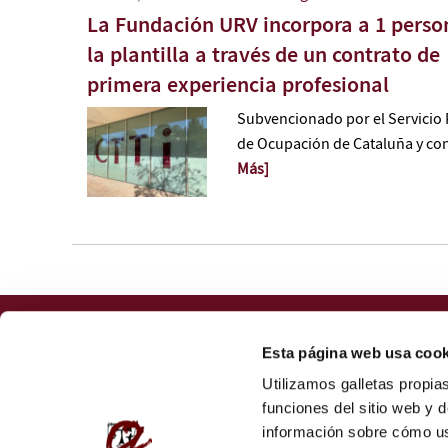
La Fundación URV incorpora a 1 perso
la plantilla a través de un contrato de
primera experiencia profesional
Subvencionado por el Servicio 
de Ocupación de Cataluña y con
Más]
Fundación URV
Esta página web usa cook
Centro de Transferencia de Tecnología e Innovación
Utilizamos galletas propia
Av. Països Catalans, 18. 43007 Tarragona (
cómo llegar
)
funciones del sitio web y 
Tel.: 977 558 039
información sobre cómo usá
ctti@fundacio.urv.cat