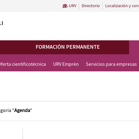
URV
Directorio
Localización y con
FORMACIÓN PERMANENTE
ferta cientificotécnica
URV Emprèn
Servicios para empresas
goría "
Agenda
"