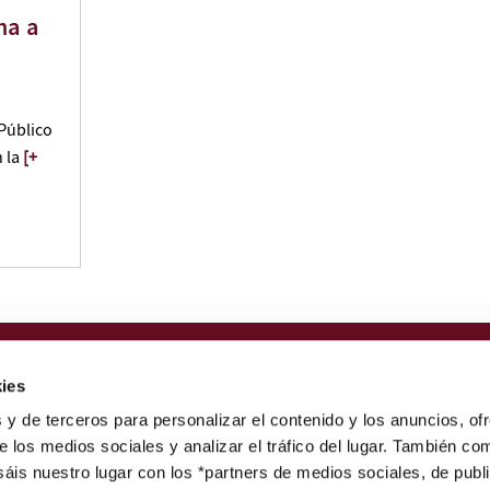
na a
Público
 la
[+
Nota legal
ies
Política de privacidad
s y de terceros para personalizar el contenido y los anuncios, of
Canal de denuncias
de los medios sociales y analizar el tráfico del lugar. También co
Perfil del contratante
is nuestro lugar con los *partners de medios sociales, de publ
Portal de transparencia