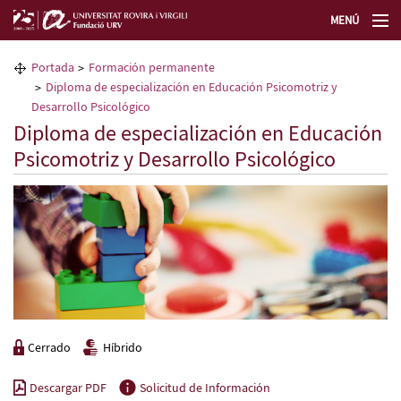
MENÚ
La Fundación URV
Portada
Formación permanente
Diploma de especialización en Educación Psicomotriz y
Formación permanente
Desarrollo Psicológico
Diploma de especialización en Educación
Psicomotriz y Desarrollo Psicológico
Transferencia de tecnología
Selecciona un idioma
Cerrado
Híbrido
Descargar PDF
Solicitud de Información