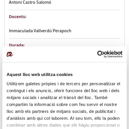
Antoni Castro Salomó
Docents:
Immaculada Vallverdú Perapoch
Durada:
4 h
Impartició:
Aquest lloc web utilitza cookies
Utilitzem galetes pròpies i de tercers per personalitzar el
presencial
contingut i els anuncis, oferir funcions del lloc web i dels
mitjans socials i analitzar el trànsit del lloc. També
Dates:
compartim la informació sobre com feu servir el nostre
lloc amb els partners de mitjans socials, de publicitat i
del 14/04/2025 al 14/04/2025
d'anàlisis amb qui col·laborem. Al seu torn, ells la poden
combinar amb altres dades que els hàgiu proporcionat o