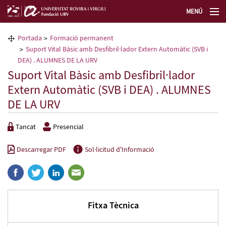
MENÚ
La Fundació URV
Portada
Formació permanent
Suport Vital Bàsic amb Desfibril·lador Extern Automàtic (SVB i
Formació permanent
DEA) . ALUMNES DE LA URV
Suport Vital Bàsic amb Desfibril·lador
Extern Automàtic (SVB i DEA) . ALUMNES
Transferència de tecnologia
DE LA URV
Seleccioneu idioma
Tancat
Presencial
Descarregar PDF
Sol·licitud d'Informació
Fitxa Tècnica