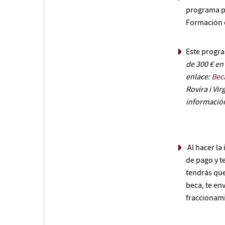
programa pu
Formación 
Este progra
de 300 € en 
enlace:
Bec
Rovira i Vir
informació
Al hacer la
de pago y t
tendrás que
beca, te en
fraccionam