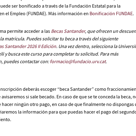
ede ser bonificado a través de la Fundación Estatal para la
en el Empleo (FUNDAE). Más información en
Bonificación FUNDAE
.
ma permite acceder a las
Becas Santander
, que ofrecen un descue
la matrícula. Puedes solicitar tu beca a través del siguiente
as Santander 2026 II Edición
. Una vez dentro, selecciona la Universi
gili y busca este curso para completar tu solicitud. Para más
n, puedes contactar con:
formacio@fundacio.urv.cat
.
 inscripción deberás escoger “beca Santander” como fraccionamie
e avisaremos si sale becado. En caso de que se te conceda la beca, 
 hacer ningún otro pago, en caso de que finalmente no dispongas 
viaremos la información para que puedas hacer el pago del segund
iento.