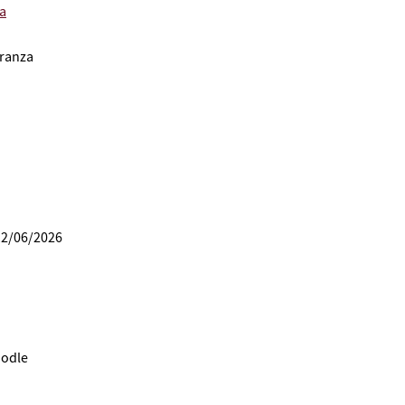
a
rranza
12/06/2026
oodle