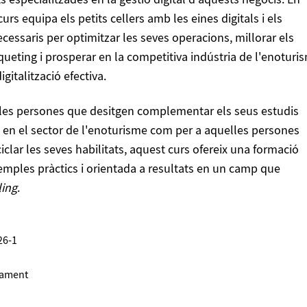
ts especialitzades en la gestió digital d'aquests negocis. En
urs equipa els petits cellers amb les eines digitals i els
essaris per optimitzar les seves operacions, millorar els
ueting i prosperar en la competitiva indústria de l'enoturi
gitalització efectiva.
lles persones que desitgen complementar els seus estudis
-se en el sector de l'enoturisme com per a aquelles persones
clar les seves habilitats, aquest curs ofereix una formació
mples pràctics i orientada a resultats en un camp que
ling
.
6-1
itament