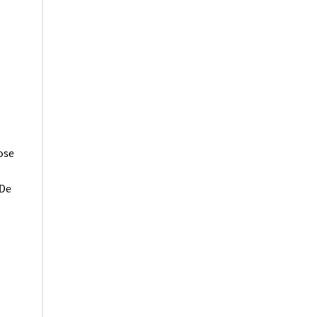
ose
 De