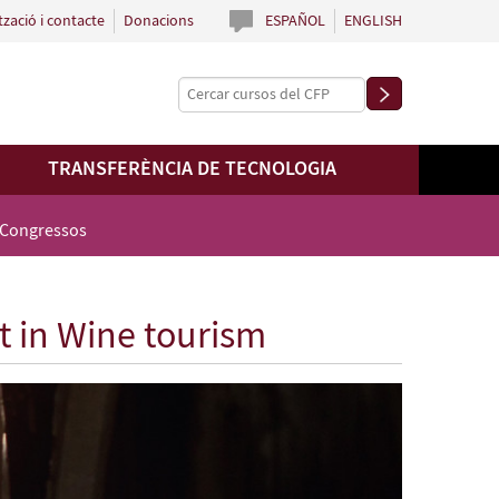
tzació i contacte
Donacions
ESPAÑOL
ENGLISH
TRANSFERÈNCIA DE TECNOLOGIA
 Congressos
 in Wine tourism