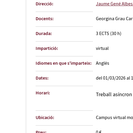
Direcció:
Jaume Gené Albes
Docents:
Georgina Grau Ca
Durada:
3 ECTS (30 h)
Impartició:
virtual
Idiomes en que s'imparteix:
Anglès
Dates:
del 01/03/2026 al 
Horari:
Treball asíncron
Ubicació:
Campus virtual m
Preu:
0 €