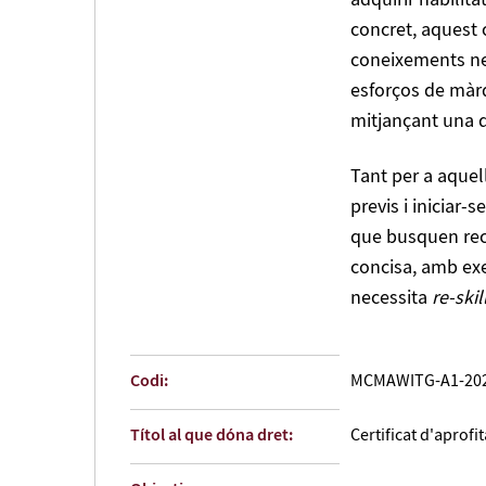
adquirir habilita
concret, aquest c
coneixements nec
esforços de màrq
mitjançant una di
Tant per a aque
previs i iniciar
que busquen reci
concisa, amb exe
necessita
re-skil
Codi:
MCMAWITG-A1-202
Títol al que dóna dret:
Certificat d'aprof