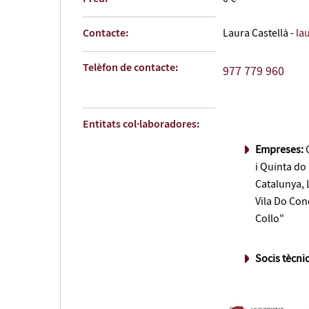
Contacte:
Laura Castellà -
la
Telèfon de contacte:
977 779 960
Entitats col·laboradores:
Empreses:
G
i Quinta do
Catalunya, 
Vila Do Con
Collo"
Socis tècni