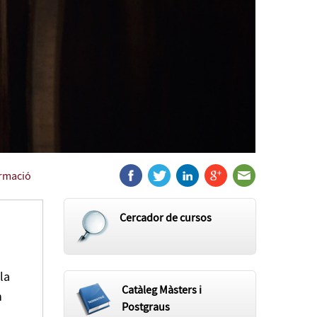
ormació
Cercador de cursos
la
Catàleg Màsters i
n
Postgraus