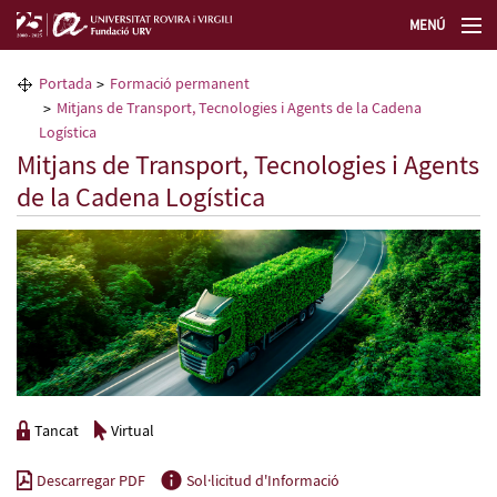
MENÚ
La Fundació URV
Portada
Formació permanent
Mitjans de Transport, Tecnologies i Agents de la Cadena
Formació permanent
Logística
Mitjans de Transport, Tecnologies i Agents
de la Cadena Logística
Transferència de tecnologia
Seleccioneu idioma
Tancat
Virtual
Descarregar PDF
Sol·licitud d'Informació