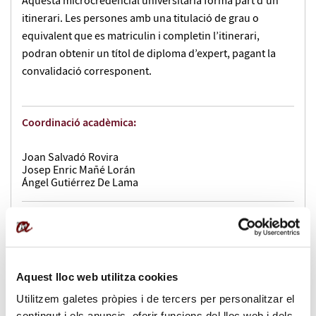
Aquesta microcredencial universitària forma part d'un
itinerari. Les persones amb una titulació de grau o
equivalent que es matriculin i completin l’itinerari,
podran obtenir un títol de diploma d’expert, pagant la
convalidació corresponent.
Coordinació acadèmica:
Joan Salvadó Rovira
Josep Enric Mañé Lorán
Ángel Gutiérrez De Lama
Docents:
Ángel Gutiérrez De Lama
Josep Enric Mañé Lorán
Aquest lloc web utilitza cookies
Utilitzem galetes pròpies i de tercers per personalitzar el
Durada:
contingut i els anuncis, oferir funcions del lloc web i dels