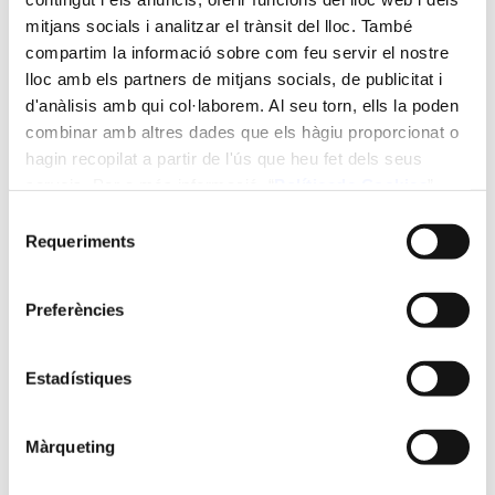
mitjans socials i analitzar el trànsit del lloc. També
8 ECTS (80 h)
compartim la informació sobre com feu servir el nostre
lloc amb els partners de mitjans socials, de publicitat i
Impartició:
d'anàlisis amb qui col·laborem. Al seu torn, ells la poden
combinar amb altres dades que els hàgiu proporcionat o
virtual
hagin recopilat a partir de l'ús que heu fet dels seus
serveis. Per a més informació “
Política
de Cookies
”.
Idiomes en que s'imparteix:
Selecció
Requeriments
de
Anglès, Castellà
consentiment
Dates:
Preferències
del 09/01/2026 al 14/03/2026
Estadístiques
Horari:
Màrqueting
Divendres de 17 h a 21 h i dissabtes de 9 h a 13 h