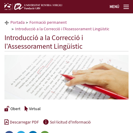
MENÚ
La Fundació URV
Portada
Formació permanent
Introducció a la Correcció i l'Assessorament Lingüístic
Formació permanent
Introducció a la Correcció i
l'Assessorament Lingüístic
Transferència de tecnologia
Seleccioneu idioma
Obert
Virtual
Descarregar PDF
Sol·licitud d'Informació