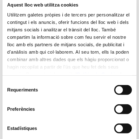
Aquest lloc web utilitza cookies
Horari:
Utilitzem galetes pròpies i de tercers per personalitzar el
contingut i els anuncis, oferir funcions del lloc web i dels
MOODLE (Campus virtual)
mitjans socials i analitzar el trànsit del lloc. També
compartim la informació sobre com feu servir el nostre
lloc amb els partners de mitjans socials, de publicitat i
Ubicació:
d'anàlisis amb qui col·laborem. Al seu torn, ells la poden
combinar amb altres dades que els hàgiu proporcionat o
Campus virtual de la URV
hagin recopilat a partir de l'ús que heu fet dels seus
serveis. Per a més informació “
Política
de Cookies
”.
Selecció
Preu:
Requeriments
de
consentiment
560 €
Preferències
Beques i facilitats de pagament:
Estadístiques
Bonificació:
Les persones que es matriculin a través de la