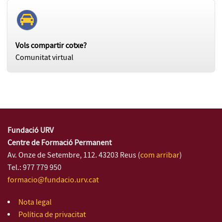
Vols compartir cotxe?
Comunitat virtual
Fundació URV
Centre de Formació Permanent
Av. Onze de Setembre, 112. 43203 Reus (
com arribar
)
Tel.: 977 779 950
formacio@fundacio.urv.cat
Nota legal
Política de privacitat