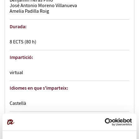
Benjamín Heras Pino
José Antonio Moreno Villanueva
Amelia Padilla Roig
Durada:
8 ECTS (80 h)
Impartició:
virtual
Idiomes en que s'imparteix:
Castellà
Dates:
del 13/10/2026 al 05/12/2026