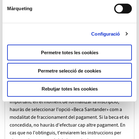
seva empresa poden beneficiar-se de la bonificació de la
Màrqueting
matrícula mitjançant la Fundació Estatal per a la
Formació en l'Ocupació (FUNDAE). Més informació a
Bonificació FUNDAE
.
Configuració
Beques Santander:
Aquest programa permet accedir a les
Permetre totes les cookies
Beques Santander
, que ofereixen un descompte de 300 €
en l'import de la matrícula. Per sol·licitar la beca, accedeix
a l'enllaç «
Beca Santander 2026 II Edición
», selecciona la
Permetre selecció de cookies
Universitat Rovira i Virgili i busca aquest programa per
completar la sol·licitud. Per a qualsevol consulta, pots
Rebutjar totes les cookies
contactar amb nosaltres a
formacio@fundacio.urv.cat
.
Important: en el moment de formalitzar la inscripció,
hauràs de seleccionar l'opció «Beca Santander» com a
modalitat de fraccionament del pagament. Si la beca et és
concedida, no hauràs d'efectuar cap altre pagament. En
cas que no l'obtinguis, t'enviarem les instruccions per