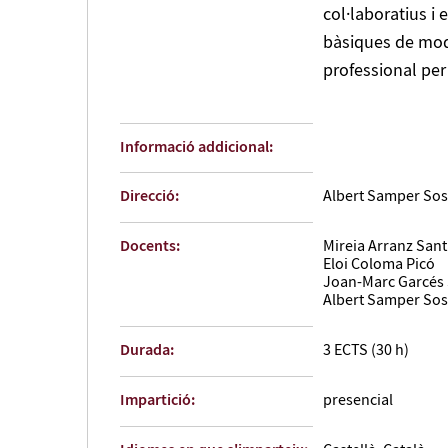
col·laboratius i 
bàsiques de mode
professional per
Informació addicional:
Direcció:
Albert Samper So
Docents:
Mireia Arranz Sant
Eloi Coloma Picó
Joan-Marc Garcés
Albert Samper So
Durada:
3 ECTS (30 h)
Impartició:
presencial