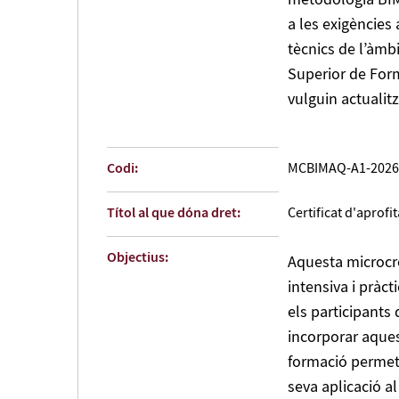
metodologia BIM 
a les exigències 
tècnics de l’àmbi
Superior de Form
vulguin actualit
Codi:
MCBIMAQ-A1-2026
Títol al que dóna dret:
Certificat d'aprof
Objectius:
Aquesta microcre
intensiva i pràct
els participants
incorporar aques
formació permet 
seva aplicació al