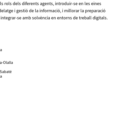
els rols dels diferents agents, introduir-se en les eines
latge i gestió de la informació, i millorar la preparació
 integrar-se amb solvència en entorns de treball digitals.
sa
a-Olalla
 Sabaté
sa