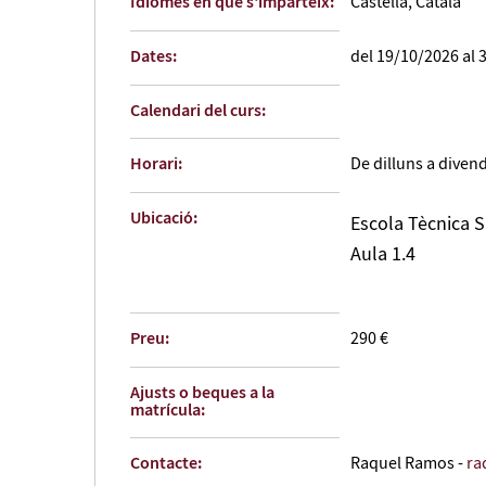
Idiomes en que s'imparteix:
Castellà, Català
Dates:
del 19/10/2026 al 
Calendari del curs:
Horari:
De dilluns a divend
Ubicació:
Escola Tècnica S
Aula 1.4
Preu:
290 €
Ajusts o beques a la
matrícula:
Contacte:
Raquel Ramos -
ra