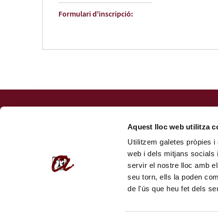
Formulari d'inscripció:
Fundació URV
Centre de Formació Permanent
Aquest lloc web utilitza 
Av. Onze de Setembre, 112. 43203 Reus (
com arribar
)
Utilitzem galetes pròpies i 
Tel.: 977 779 950
web i dels mitjans socials 
formacio@fundacio.urv.cat
servir el nostre lloc amb e
seu torn, ells la poden co
de l'ús que heu fet dels s