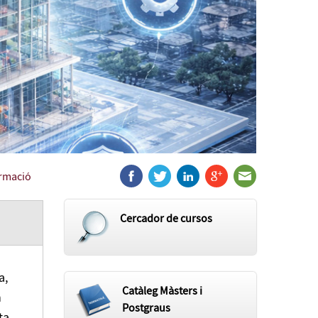
ormació
Cercador de cursos
a,
Catàleg Màsters i
n
Postgraus