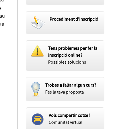
ta
s
rau
Procediment d'inscripció
ue
Tens problemes per fer la
inscripció online?
Possibles solucions
Trobes a faltar algun curs?
Fes la teva proposta
Vols compartir cotxe?
Comunitat virtual