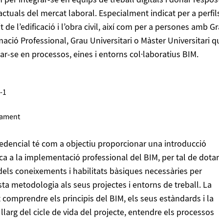
per integrar-se en equips de treball digitals i donar respos
actuals del mercat laboral. Especialment indicat per a perfil
t de l’edificació i l’obra civil, així com per a persones amb G
ació Professional, Grau Universitari o Màster Universitari q
zar-se en processos, eines i entorns col·laboratius BIM.
-1
itament
dencial té com a objectiu proporcionar una introducció
ica a la implementació professional del BIM, per tal de dotar
 dels coneixements i habilitats bàsiques necessàries per
ta metodologia als seus projectes i entorns de treball. La
comprendre els principis del BIM, els seus estàndards i la
 llarg del cicle de vida del projecte, entendre els processos