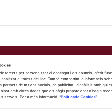
Nota legal
Política de privacitat
cookies
Perfil del contractant
de tercers per personalitzar el contingut i els anuncis, oferir func
Portal de la Transparència
i analitzar el trànsit del lloc. També compartim la informació so
Canal de denúncia
ls partners de mitjans socials, de publicitat i d'anàlisis amb qui c
Política de cookies
mbinar amb altres dades que els hàgiu proporcionat o hagin recopil
Mapa web
eus serveis. Per a més informació “
Política
de Cookies
”.
Horari d'atenció al públic