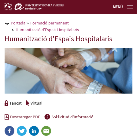
MENÚ
La Fundació URV
Portada
Formació permanent
Humanització d'Espais Hospitalaris
Formació permanent
Humanització d'Espais Hospitalaris
Transferència de tecnologia
Seleccioneu idioma
Tancat
Virtual
Descarregar PDF
Sol·licitud d'Informació