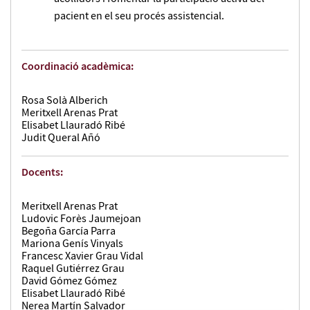
pacient en el seu procés assistencial.
Coordinació acadèmica:
Rosa Solà Alberich
Meritxell Arenas Prat
Elisabet Llauradó Ribé
Judit Queral Añó
Docents:
Meritxell Arenas Prat
Ludovic Forès Jaumejoan
Begoña García Parra
Mariona Genís Vinyals
Francesc Xavier Grau Vidal
Raquel Gutiérrez Grau
David Gómez Gómez
Elisabet Llauradó Ribé
Nerea Martín Salvador