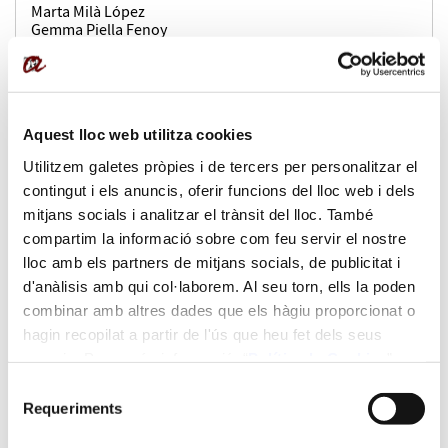
Marta Milà López
Gemma Piella Fenoy
Judit Queral Añó
Rosa Solà Alberich
Laura Torres Royo
Durada:
Aquest lloc web utilitza cookies
Utilitzem galetes pròpies i de tercers per personalitzar el
3 ECTS (30 h)
contingut i els anuncis, oferir funcions del lloc web i dels
mitjans socials i analitzar el trànsit del lloc. També
Impartició:
compartim la informació sobre com feu servir el nostre
lloc amb els partners de mitjans socials, de publicitat i
virtual
d'anàlisis amb qui col·laborem. Al seu torn, ells la poden
combinar amb altres dades que els hàgiu proporcionat o
Idiomes en que s'imparteix:
hagin recopilat a partir de l'ús que heu fet dels seus
serveis. Per a més informació “
Política
de Cookies
”.
Anglès, Castellà, Català
Selecció
Requeriments
de
Dates:
consentiment