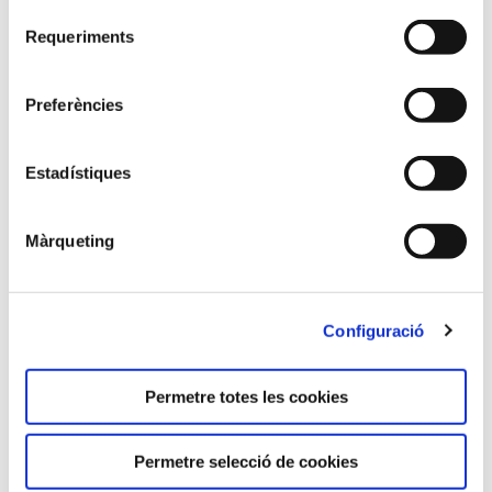
Horari:
Selecció
Requeriments
de
Dimarts i dijous de 18.30 h a 21 h
consentiment
Preferències
Ubicació:
Estadístiques
ETSEQ - Online
Màrqueting
Plànol de situació:
Configuració
Permetre totes les cookies
Permetre selecció de cookies
Preu: