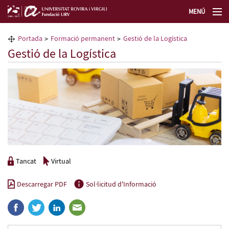
MENÚ
La Fundació URV
Portada
Formació permanent
Gestió de la Logística
Gestió de la Logística
Formació permanent
Transferència de tecnologia
Seleccioneu idioma
Tancat
Virtual
Descarregar PDF
Sol·licitud d'Informació