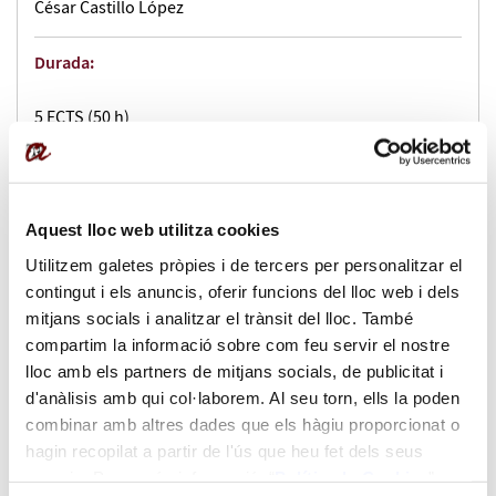
César Castillo López
Durada:
5 ECTS (50 h)
Impartició:
virtual
Aquest lloc web utilitza cookies
Utilitzem galetes pròpies i de tercers per personalitzar el
Idiomes en que s'imparteix:
contingut i els anuncis, oferir funcions del lloc web i dels
mitjans socials i analitzar el trànsit del lloc. També
Anglès, Castellà
compartim la informació sobre com feu servir el nostre
lloc amb els partners de mitjans socials, de publicitat i
Dates:
d'anàlisis amb qui col·laborem. Al seu torn, ells la poden
combinar amb altres dades que els hàgiu proporcionat o
del 14/10/2025 al 18/12/2025
hagin recopilat a partir de l'ús que heu fet dels seus
serveis. Per a més informació “
Política
de Cookies
”.