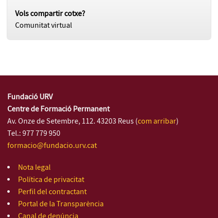
Vols compartir cotxe?
Comunitat virtual
Fundació URV
Centre de Formació Permanent
Av. Onze de Setembre, 112. 43203 Reus (
com arribar
)
Tel.: 977 779 950
formacio@fundacio.urv.cat
Nota legal
Política de privacitat
Perfil del contractant
Portal de la Transparència
Canal de denúncia