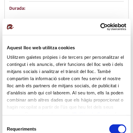
Durada:
60 h.
Idiomes:
Aquest lloc web utilitza cookies
Català
Utilitzem galetes pròpies i de tercers per personalitzar el
contingut i els anuncis, oferir funcions del lloc web i dels
Contingut:
mitjans socials i analitzar el trànsit del lloc. També
compartim la informació sobre com feu servir el nostre
Javascript avançat
lloc amb els partners de mitjans socials, de publicitat i
d'anàlisis amb qui col·laborem. Al seu torn, ells la poden
combinar amb altres dades que els hàgiu proporcionat o
Mòdul:
hagin recopilat a partir de l'ús que heu fet dels seus
serveis. Per a més informació “
Política
de Cookies
”.
Maquetació web: CSS avançat
Selecció
Requeriments
de