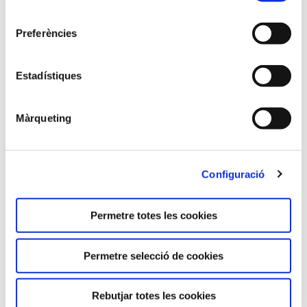
ECTS:
consentiment
Preferències
3
Durada:
Estadístiques
30 h.
Màrqueting
Idiomes:
Configuració
Català
Contingut:
Permetre totes les cookies
CSS avançat
Permetre selecció de cookies
Rebutjar totes les cookies