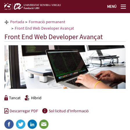
MENÚ
La Fundació URV
Portada
Formació permanent
Front End Web Developer Avançat
Formació permanent
Front End Web Developer Avançat
Transferència de tecnologia
Seleccioneu idioma
Tancat
Híbrid
Descarregar PDF
Sol·licitud d'Informació