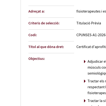
Adreçat a:
fisioterapeutes i e
Criteris de selecció:
Titulació Prèvia
Codi:
CPUNSES-A1-2026
Títol al que dóna dret:
Certificat d'aprof
Objectius:
Adjudicar e
músculs cor
semiològiqu
Tractar el
respectant l
fisioterape
Tractar la 