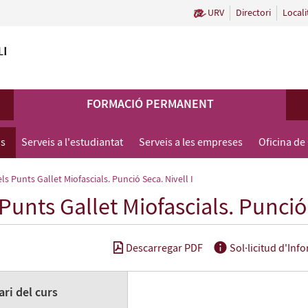
URV
Directori
Locali
FORMACIÓ PERMANENT
us
Serveis a l'estudiantat
Serveis a les empreses
Oficina de
ls Punts Gallet Miofascials. Punció Seca. Nivell I
 Punts Gallet Miofascials. Punció 
Descarregar PDF
Sol·licitud d'Inf
ri del curs