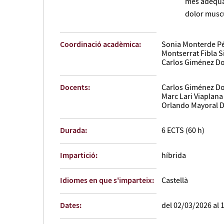
més adequad
dolor muscu
Coordinació acadèmica:
Sonia Monterde P
Montserrat Fibla 
Carlos Giménez D
Docents:
Carlos Giménez D
Marc Lari Viaplana
Orlando Mayoral D
Durada:
6 ECTS (60 h)
Impartició:
híbrida
Idiomes en que s'imparteix:
Castellà
Dates:
del 02/03/2026 al 