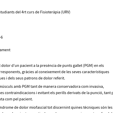
studiants del 4rt curs de Fisioteràpia (URV)
-6
itament
l dolor d’un pacient a la presència de punts gallet (PGM) en els
responents, gràcies al coneixement de les seves característiques
es i dels seus patrons de dolor referit.
s músculs amb PGM tant de manera conservadora com invasiva,
es contraindicacions i evitant els perills derivats de la punció, tant 
uta com pel pacient.
síndrome de dolor miofascial tot discernint quines tècniques són les