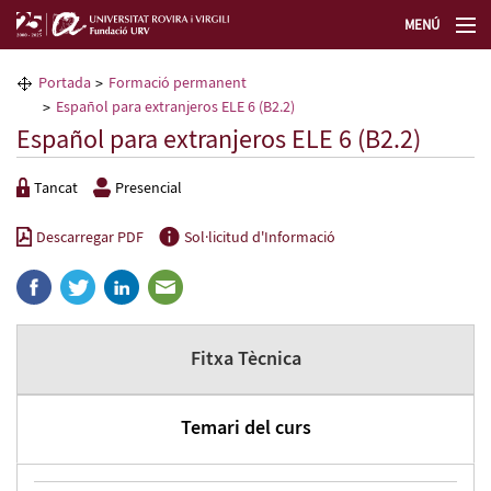
MENÚ
La Fundació URV
Portada
Formació permanent
Español para extranjeros ELE 6 (B2.2)
Formació permanent
Español para extranjeros ELE 6 (B2.2)
Tancat
Presencial
Transferència de tecnologia
Descarregar PDF
Sol·licitud d'Informació
Seleccioneu idioma
Fitxa Tècnica
Temari del curs