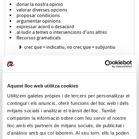
donar la nostra opinió
valorar diverses opcions
proposar condicions
argumentar opinions
expressar acord o desacord
al·ludir a temes o intervencions d'uns altres
Recursos gramaticals
crec que + indicatiu, no crec que + subjuntiu
és una ximpleria/ impensable + infinitiu /
subjuntiu
només si / sempre que...
per això de...
Aquest lloc web utilitza cookies
Utilitzem galetes pròpies i de tercers per personalitzar el
en primer / segon / ... lloc, finalment.
contingut i els anuncis, oferir funcions del lloc web i dels
Recursos lèxics
mitjans socials i analitzar el trànsit del lloc. També
vocabulari per a parlar de l'oci i del turisme i de les
compartim la informació sobre com feu servir el nostre
característiques de les ciutats i pobles
lloc amb els partners de mitjans socials, de publicitat i
d'anàlisis amb qui col·laborem. Al seu torn, ells la poden
Unitat 3