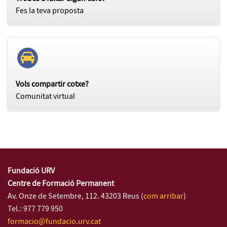
Fes la teva proposta
Vols compartir cotxe?
Comunitat virtual
Fundació URV
Centre de Formació Permanent
Av. Onze de Setembre, 112. 43203 Reus (
com arribar
)
Tel.: 977 779 950
formacio@fundacio.urv.cat