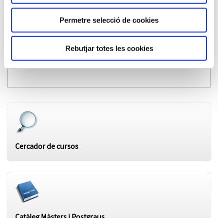
fer por / fàstic / pànic / mandra / vergonya
Permetre selecció de cookies
política
societat
Rebutjar totes les cookies
l'educació
Cercador de cursos
Catàleg Màsters i Postgraus