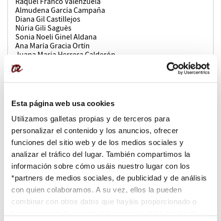
Raquel Franco Valenzuela
Almudena García Campaña
Diana Gil Castillejos
Núria Gili Saguès
Sonia Noeli Ginel Aldana
Ana María Gracia Ortín
Juana Maria Herrera Calderón
Carmen Maria Holgado Pascual
María Jiménez Herrera
Oscar Gustavo Lafuente Casado
Laura Lamata Caballero
Teresa Llop Margalef
Esta página web usa cookies
Pablo López Ojeda
Jose Antonio Medina Lavela
Utilizamos galletas propias y de terceros para
Josefa Nievas Sanchez
personalizar el contenido y los anuncios, ofrecer
Elma Olalla Azcarate
funciones del sitio web y de los medios sociales y
Carme Ortega Segura
Vicens Palau Falco
analizar el tráfico del lugar. También compartimos la
Maria Montserrat Pedrol Pomerol
información sobre cómo usáis nuestro lugar con los
Antonio Puyuelo Calvo
*partners de medios sociales, de publicidad y de análisis
Montserrat Pérez Baena
Olga Ramiro Ruiz
con quien colaboramos. A su vez, ellos la pueden
Bibiana Villa Nolla
combinar con otros datos que hayáis proporcionado o
Edurne Zazpe Pérez De Ziriza
hayan recopilado a partir del uso que habéis hecho de