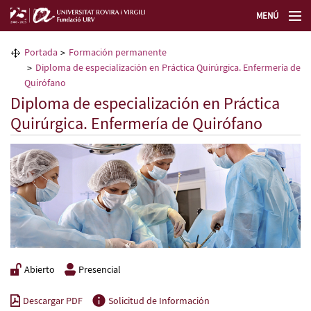
MENÚ
La Fundación URV
Portada
Formación permanente
Diploma de especialización en Práctica Quirúrgica. Enfermería de
Formación permanente
Quirófano
Diploma de especialización en Práctica
Quirúrgica. Enfermería de Quirófano
Transferencia de tecnología
Selecciona un idioma
Abierto
Presencial
Descargar PDF
Solicitud de Información