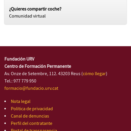
¿Quieres compartir coche?
Comunidad virtual
Fundación URV
Centro de Formación Permanente
Av. Onze de Setembre, 112. 43203 Reus (
cómo llegar
)
Tel.: 977 779 950
formacio@fundacio.urv.cat
Nota legal
Política de privacidad
Canal de denuncias
Perfil del contratante
Portal de transparencia