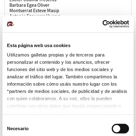
Barbara Egea Oliver
Montserrat Esteve Masip
Antonio Ezquerra Huerva
Joan Anton Font Monclús
Francesc Xavier Forcadell Esteller
Maria Victòria Forns Fernández
Josep Ramon Fuentes Gasó
Carolina Gala Duran
Esta página web usa cookies
Maria Cruz Gallardo Ruiz
Blanca Gifre Alvarez
Utilizamos galletas propias y de terceros para
Alfonso González Bondia
personalizar el contenido y los anuncios, ofrecer
Alex Grau Orts
funciones del sitio web y de los medios sociales y
Jorge Martinez-Alonso Camps
Jose Luis Martínez-Alonso Camps
analizar el tráfico del lugar. También compartimos la
Maria Dels Àngels Orriols Sallés
información sobre cómo usáis nuestro lugar con los
Núria Pallarès Martí
*partners de medios sociales, de publicidad y de análisis
Fernando Pallero Gonzalez
Esther Pano Puey
con quien colaboramos. A su vez, ellos la pueden
Emilia Fuensanta Peñafiel Hernandez
combinar con otros datos que hayáis proporcionado o
Laura Presicce
hayan recopilado a partir del uso que habéis hecho de
Raquel Ramos Morata
Josep M. Sabaté Vidal
sus servicios. Para mayor información “
Política de
Selección
Sebastia Sole Cot
Cookies
”.
Necesario
de
Irene Elena Torralba Ramirez