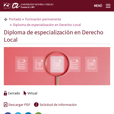
MENÚ
La Fundación URV
Portada
Formación permanente
Diploma de especialización en Derecho Local
Formación permanente
Diploma de especialización en Derecho
Local
Transferencia de tecnología
Selecciona un idioma
Cerrado
Virtual
Descargar PDF
Solicitud de Información