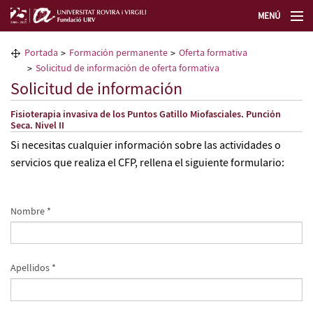
MENÚ
La Fundación URV
Portada
Formación permanente
Oferta formativa
Solicitud de información de oferta formativa
Formación permanente
Solicitud de información
Fisioterapia invasiva de los Puntos Gatillo Miofasciales. Punción
Transferencia de tecnología
Seca. Nivel II
Si necesitas cualquier información sobre las actividades o
Selecciona un idioma
servicios que realiza el CFP, rellena el siguiente formulario:
Nombre *
Apellidos *