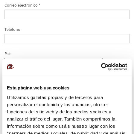
Correo electrónico *
Teléfono
País
Fecha de nacimiento
Esta página web usa cookies
Utilizamos galletas propias y de terceros para
Género
personalizar el contenido y los anuncios, ofrecer
Femenino
Masculino
funciones del sitio web y de los medios sociales y
analizar el tráfico del lugar. También compartimos la
¿Echas de menos alguna información sobre el programa?
información sobre cómo usáis nuestro lugar con los
*partners de medios sociales, de publicidad y de análisis