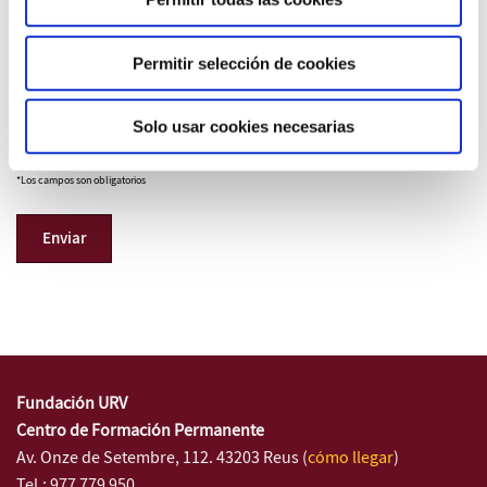
Derechos
Acceder a tus datos, rectificarlos,
suprimirlos, solicitar su portabilidad,
oponerse a su tratamiento y solicitar su
Permitir selección de cookies
limitación.
Solo usar cookies necesarias
Información adicional sobre datos de carácter personal
*Los campos son obligatorios
Fundación URV
Centro de Formación Permanente
Av. Onze de Setembre, 112. 43203 Reus (
cómo llegar
)
Tel.: 977 779 950