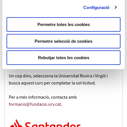
780 €
Configuració
Beques i facilitats de pagament:
Permetre totes les cookies
Aquest programa permet accedir a les
beques Santander
,
que ofereixen un descompte de 300 € en la matrícula.
Permetre selecció de cookies
Pots sol·licitar la teva beca a través de l'enllaç
Becas
Rebutjar totes les cookies
Santander | Microcredenciales 2026 - 1a Edició
.
Un cop dins, selecciona la Universitat Rovira i Virgili i
busca aquest curs per completar la sol·licitud.
Per a més informació, contacta amb
formacio@fundacio.urv.cat
.