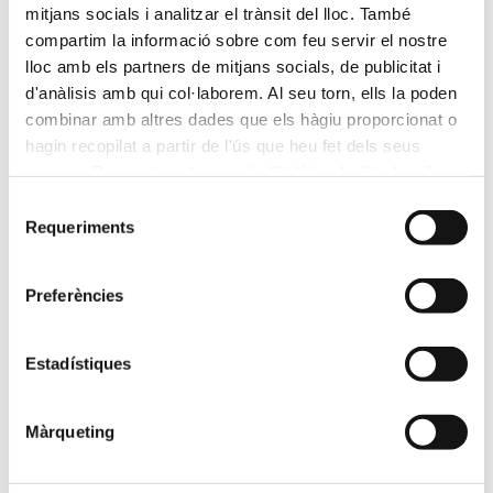
mitjans socials i analitzar el trànsit del lloc. També
compartim la informació sobre com feu servir el nostre
Divendres de 16 a 21 h i dissabtes de 9 a 13 h
lloc amb els partners de mitjans socials, de publicitat i
d'anàlisis amb qui col·laborem. Al seu torn, ells la poden
combinar amb altres dades que els hàgiu proporcionat o
Ubicació:
hagin recopilat a partir de l'ús que heu fet dels seus
serveis. Per a més informació “
Política
de Cookies
”.
ETSEQ - Online
Selecció
Requeriments
de
consentiment
Plànol de situació:
Preferències
Estadístiques
Màrqueting
Preu: