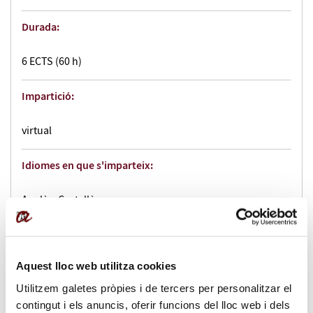
Durada:
6 ECTS (60 h)
Impartició:
virtual
Idiomes en que s'imparteix:
Anglès, Castellà
Dates:
Aquest lloc web utilitza cookies
del 10/04/2026 al 06/06/2026
Utilitzem galetes pròpies i de tercers per personalitzar el
Horari:
contingut i els anuncis, oferir funcions del lloc web i dels