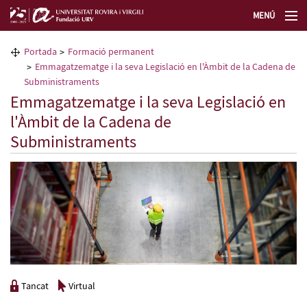
MENÚ
La Fundació URV
Portada
Formació permanent
Emmagatzematge i la seva Legislació en l'Àmbit de la Cadena de
Formació permanent
Subministraments
Emmagatzematge i la seva Legislació en
l'Àmbit de la Cadena de
Transferència de tecnologia
Subministraments
Seleccioneu idioma
Tancat
Virtual