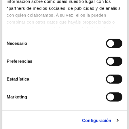
información sobre cómo usáis nuestro lugar con los
*partners de medios sociales, de publicidad y de análisis
Mapa de situación:
con quien colaboramos. A su vez, ellos la pueden
combinar con otros datos que hayáis proporcionado o
hayan recopilado a partir del uso que habéis hecho de
sus servicios. Para mayor información “
Política de
Selección
Cookies
”.
Necesario
de
consentimiento
Preferencias
Precio:
1515 €
Estadística
Becas y facilidades de pago:
Marketing
Becas FURV:
este programa dispone de una de las
Configuración
becas de la Fundación URV de acceso a los títulos