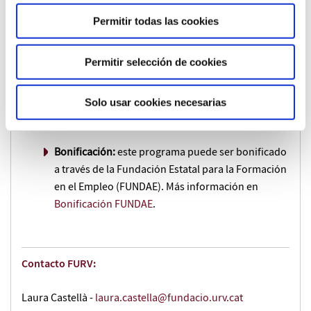
propios de posgrado. Toda la información en
Becas FURV
.
Permitir todas las cookies
Posibilidad de fraccionamiento:
10% por la
Permitir selección de cookies
reserva de plaza en el momento de realizar la
inscripción + 50% antes del inicio del programa +
Solo usar cookies necesarias
40% a mitad del programa.
Bonificación:
este programa puede ser bonificado
a través de la Fundación Estatal para la Formación
en el Empleo (FUNDAE). Más información en
Bonificación FUNDAE
.
Contacto FURV:
Laura Castellà -
laura.castella@fundacio.urv.cat