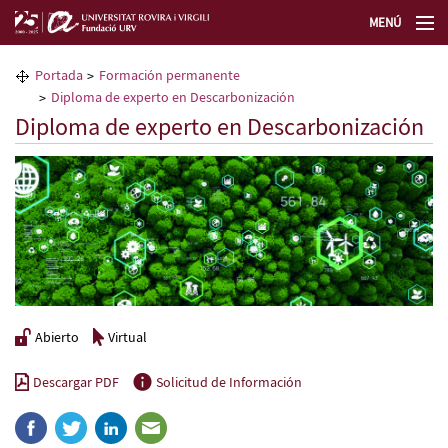
MENÚ
La Fundación URV
Portada
Formación permanente
Diploma de experto en Descarbonización
Formación permanente
Diploma de experto en Descarbonización
Transferencia de tecnología
Selecciona un idioma
Abierto
Virtual
Descargar PDF
Solicitud de Información