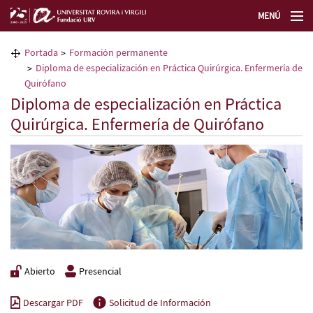
MENÚ
La Fundación URV
Portada
Formación permanente
Diploma de especialización en Práctica Quirúrgica. Enfermería de
Formación permanente
Quirófano
Diploma de especialización en Práctica
Quirúrgica. Enfermería de Quirófano
Transferencia de tecnología
Selecciona un idioma
Abierto
Presencial
Descargar PDF
Solicitud de Información