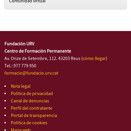
Comunidad virtual
Fundación URV
Centro de Formación Permanente
Av. Onze de Setembre, 112. 43203 Reus (
cómo llegar
)
Tel.: 977 779 950
formacio@fundacio.urv.cat
Nota legal
Política de privacidad
Canal de denuncias
Perfil del contratante
Portal de transparencia
Política de cookies
Mapa web