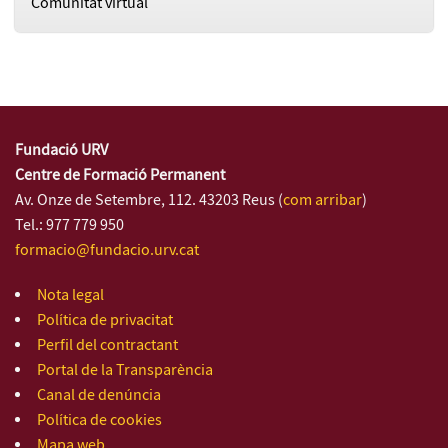
Comunitat virtual
Fundació URV
Centre de Formació Permanent
Av. Onze de Setembre, 112. 43203 Reus (
com arribar
)
Tel.: 977 779 950
formacio@fundacio.urv.cat
Nota legal
Política de privacitat
Perfil del contractant
Portal de la Transparència
Canal de denúncia
Política de cookies
Mapa web