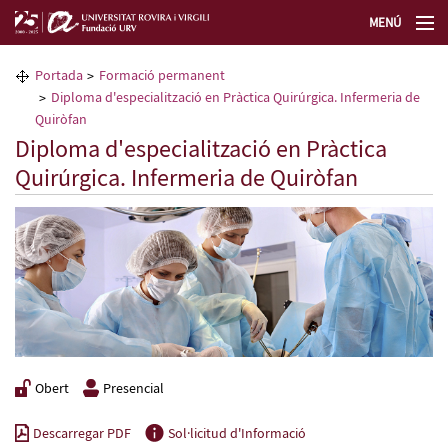
MENÚ
La Fundació URV
Portada
Formació permanent
Diploma d'especialització en Pràctica Quirúrgica. Infermeria de
Formació permanent
Quiròfan
Diploma d'especialització en Pràctica
Quirúrgica. Infermeria de Quiròfan
Transferència de tecnologia
Seleccioneu idioma
Obert
Presencial
Descarregar PDF
Sol·licitud d'Informació