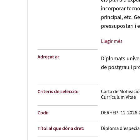
els plans d’expa
incorporar tecno
principal, etc. 
pressupostari i 
Llegir més
La transformació 
professionals, r
Adreçat a:
Diplomats univers
en tant que agent
de postgrau i pr
habilitats person
Però les necessi
Criteris de selecció:
Carta de Motivació
esta essent cons
Currículum Vitae
funcionament i c
com els que vivi
Codi:
DERHEP-I12-2026-
comunicació organ
col·lectiva i la 
Títol al que dóna dret:
Diploma d'especial