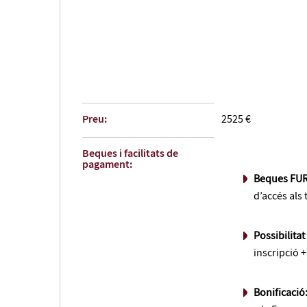
Preu:
2525 €
Beques i facilitats de
pagament:
Beques FU
d’accés als 
Possibilita
inscripció 
Bonificació