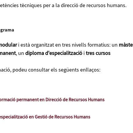
d'especialització en Gestió de Recursos Humans
volem
tències tècniques per a la direcció de recursos humans.
ació d’alt impacte, d’aquests professionals i assolir les fite
ens demana: formar a uns gestors globals dels recursos
zats en: auditoria dels recursos i de la gestió, qualitat del
rograma
pacional, planificació estratègica i gestió del capital
erca de talents i acompanyament i creixement professional d
modular
i està organitzat en tres nivells formatius: un
màste
rmanent
, un
diploma d'especialització
i
tres cursos
ació, podeu consultar els següents enllaços:
formació permanent en Direcció de Recursos Humans
specialització en Gestió de Recursos Humans