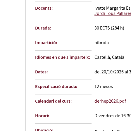
Docents:
Ivette Margarita E
Jordi Tous Pallaré
Durada:
30 ECTS (284 h)
Impartició:
híbrida
Idiomes en que s'imparteix:
Castellà, Català
Dates:
del 20/10/2026 al 
Especificació durada:
12 mesos
Calendari del curs:
derhep2026.pdf
Horari:
Divendres de 16.30 
Ubicació: