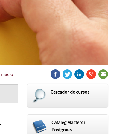
ormació
Cercador de cursos
Catàleg Màsters i
b
Postgraus