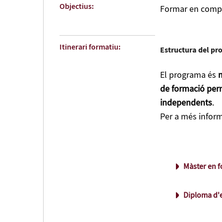
Amb el
diploma 
Objectius:
Formar en compe
continuar la form
que la societat 
humans especialit
Itinerari formatiu:
Estructura del p
servei, salut ocu
intel·lectual, c
El programa és
les persones.
de formació pe
independents
.
Per a més inform
Màster en 
Diploma d'e