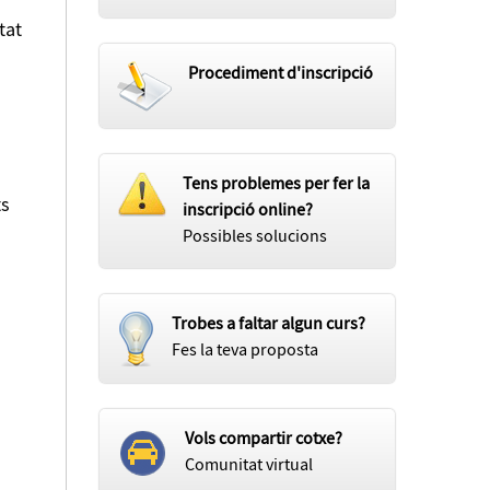
tat
Procediment d'inscripció
ts
a
Tens problemes per fer la
ts
inscripció online?
Possibles solucions
Trobes a faltar algun curs?
Fes la teva proposta
Vols compartir cotxe?
Comunitat virtual