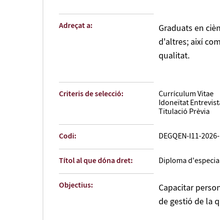
Adreçat a:
Graduats en cièn
d'altres; així co
qualitat.
Criteris de selecció:
Currículum Vitae
Idoneïtat Entrevist
Titulació Prèvia
Codi:
DEGQEN-I11-2026-
Títol al que dóna dret:
Diploma d'especial
Objectius:
Capacitar person
de gestió de la q