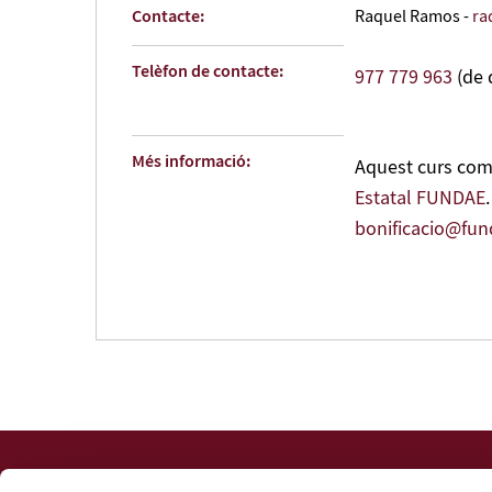
Contacte:
Raquel Ramos -
ra
Telèfon de contacte:
977 779 963
(de 
Més informació:
Aquest curs comp
Estatal FUNDAE
bonificacio@fund
Fundació URV