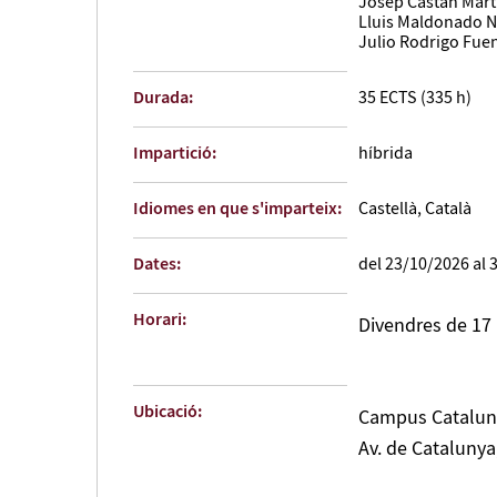
Josep Castán Mart
Lluis Maldonado 
Julio Rodrigo Fue
Durada:
35 ECTS (335 h)
Impartició:
híbrida
Idiomes en que s'imparteix:
Castellà, Català
Dates:
del 23/10/2026 al 
Horari:
Divendres de 17 a
Ubicació:
Campus Catalun
Av. de Catalunya