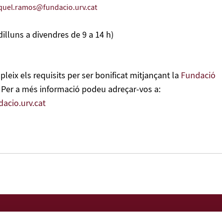
quel.ramos@fundacio.urv.cat
dilluns a divendres de 9 a 14 h)
leix els requisits per ser bonificat mitjançant la
Fundació
. Per a més informació podeu adreçar-vos a:
acio.urv.cat
Nota legal