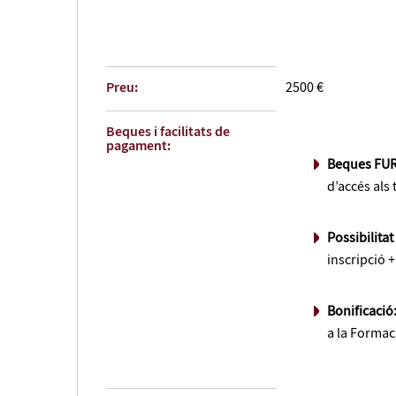
Preu:
2500 €
Beques i facilitats de
pagament:
Beques FU
d’accés als 
Possibilita
inscripció 
Bonificació
a la Formac