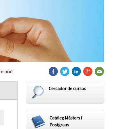
ormació
Cercador de cursos
Catàleg Màsters i
Postgraus