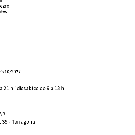
ín
Negre
ntes
30/10/2027
 21 h i dissabtes de 9 a 13 h
ya
, 35 - Tarragona