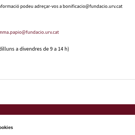
nformació podeu adreçar-vos a bonificacio@fundacio.urv.cat
mma.papio@fundacio.urv.cat
dilluns a divendres de 9 a 14 h)
Nota legal
Política de privacitat
cookies
Perfil del contractant