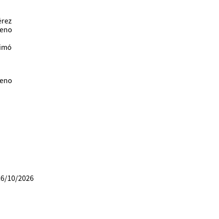
érez
meno
Simó
meno
26/10/2026