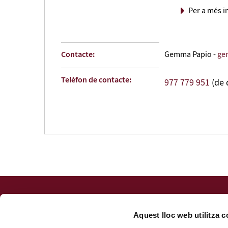
Per a més i
Contacte:
Gemma Papio -
ge
Telèfon de contacte:
977 779 951
(de 
Fundació URV
Centre de Formació Permanent
Aquest lloc web utilitza 
Av. Onze de Setembre, 112. 43203 Reus (
com arribar
)