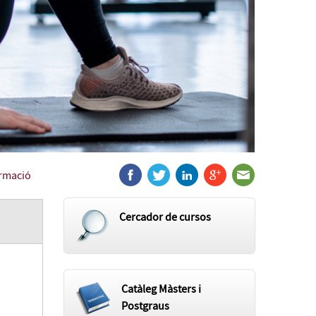
ormació
Cercador de cursos
Catàleg Màsters i
Postgraus