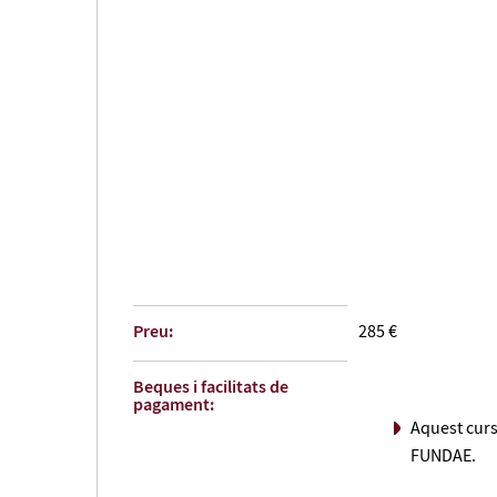
Preu:
285 €
Beques i facilitats de
pagament:
Aquest curs
FUNDAE.