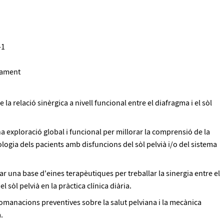
-1
itament
a relació sinèrgica a nivell funcional entre el diafragma i el sòl
na exploració global i funcional per millorar la comprensió de la
ogia dels pacients amb disfuncions del sòl pelvià i/o del sistema
r una base d'eines terapèutiques per treballar la sinergia entre el
el sòl pelvià en la pràctica clínica diària.
comanacions preventives sobre la salut pelviana i la mecànica
.