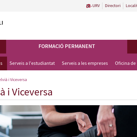
URV
Directori
Locali
FORMACIÓ PERMANENT
us
Serveis a l'estudiantat
Serveis a les empreses
Oficina de
lvià i Viceversa
à i Viceversa