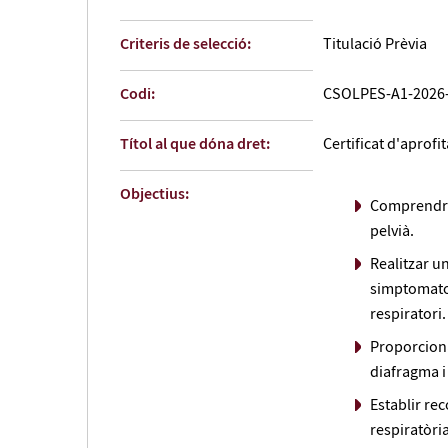
Criteris de selecció:
Titulació Prèvia
Codi:
CSOLPES-A1-2026
Títol al que dóna dret:
Certificat d'aprof
Objectius:
Comprendre l
pelvià.
Realitzar u
simptomatol
respiratori.
Proporciona
diafragma i 
Establir re
respiratòria