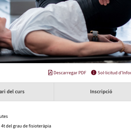
Descarregar PDF
Sol·licitud d'Inf
ri del curs
Inscripció
utes
4t del grau de fisioteràpia