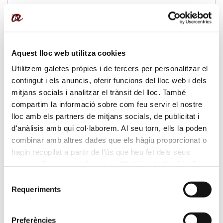
Idiomes en que s'imparteix:
Castellà
Aquest lloc web utilitza cookies
Dates:
Utilitzem galetes pròpies i de tercers per personalitzar el
contingut i els anuncis, oferir funcions del lloc web i dels
del 28/09/2026 al 30/06/2027
mitjans socials i analitzar el trànsit del lloc. També
compartim la informació sobre com feu servir el nostre
Horari:
lloc amb els partners de mitjans socials, de publicitat i
d'anàlisis amb qui col·laborem. Al seu torn, ells la poden
De dilluns a divendres de 8 a 18 hores
combinar amb altres dades que els hàgiu proporcionat o
hagin recopilat a partir de l'ús que heu fet dels seus
Ubicació:
serveis. Per a més informació “
Política
de Cookies
”.
Selecció
Campus Catalunya
Requeriments
de
consentiment
Preu:
Preferències