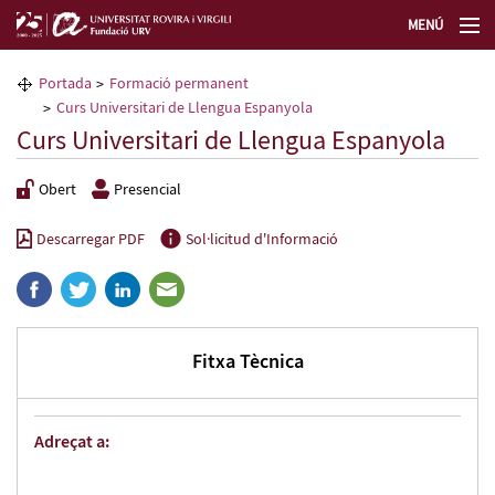
MENÚ
La Fundació URV
Portada
Formació permanent
Curs Universitari de Llengua Espanyola
Formació permanent
Curs Universitari de Llengua Espanyola
Obert
Presencial
Transferència de tecnologia
Descarregar PDF
Sol·licitud d'Informació
Seleccioneu idioma
Fitxa Tècnica
Adreçat a: