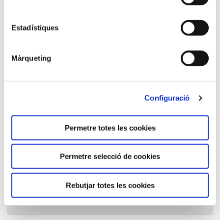
4300 €
Estadístiques
Contacte:
Raquel Ramos -
raquel.ramos@fundacio.urv.cat
Màrqueting
Temari del curs
Configuració
Inscripció
Permetre totes les cookies
Permetre selecció de cookies
Rebutjar totes les cookies
Cercador de cursos